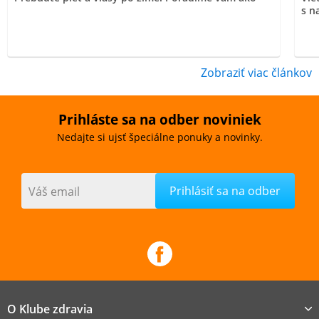
s n
Zobraziť viac článkov
Prihláste sa na odber noviniek
Nedajte si ujsť špeciálne ponuky a novinky.
Váš email
O Klube zdravia