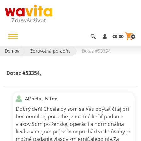
€0,00
0
Domov
Zdravotná poradňa
Dotaz #53354
Dotaz #53354,
Alžbeta , Nitra:
Dobrý ďeň! Chcela by som sa Vás opýtať či aj pri
hormonálnej poruche je možné liečiť padanie
vlasov.Som po ženskej operácii a hormonálna
liečba v mojom prípade neprichádza do úvahy.Je
možné padanie vlasov zmierniť,alebo nie.Za