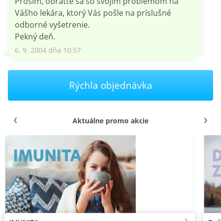
Prosím, obráťte sa so svojim problémom na
Vášho lekára, ktorý Vás pošle na príslušné
odborné vyšetrenie.
Pekný deň.
6. 9. 2004 dňa 10:57
Rýchla objednávka
Aktuálne promo akcie