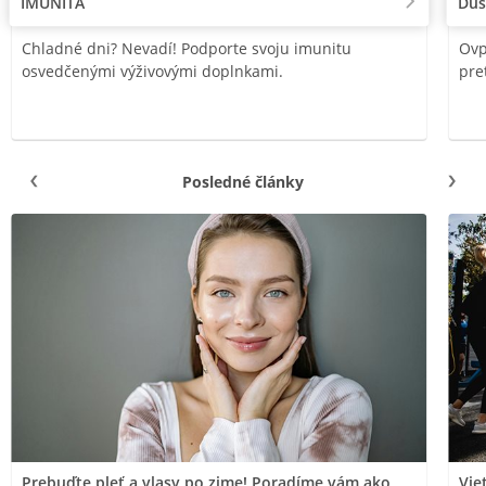
IMUNITA
Duš
Chladné dni? Nevadí! Podporte svoju imunitu
Ovp
osvedčenými výživovými doplnkami.
pre
Posledné články
Prebuďte pleť a vlasy po zime! Poradíme vám ako
Vie