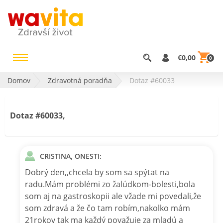
€0,00
0
Domov
Zdravotná poradňa
Dotaz #60033
Dotaz #60033,
CRISTINA, ONESTI:
Dobrý den,,chcela by som sa spýtat na
radu.Mám problémi zo žalúdkom-bolesti,bola
som aj na gastroskopii ale vžade mi povedali,že
som zdravá a že čo tam robím,nakolko mám
21rokov tak ma každý považuje za mladú a