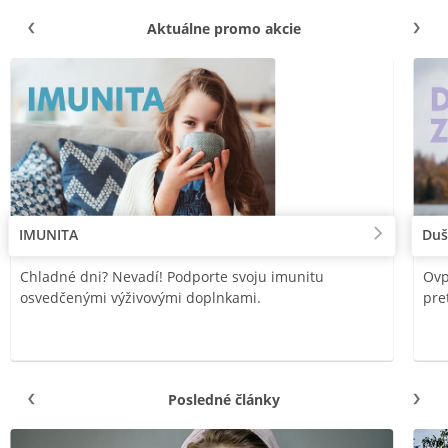
Aktuálne promo akcie
IMUNITA
Duš
Chladné dni? Nevadí! Podporte svoju imunitu
Ovp
osvedčenými výživovými doplnkami.
pre
Posledné články