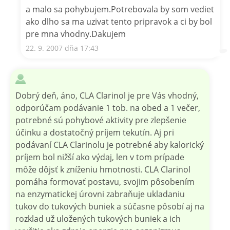
a malo sa pohybujem.Potrebovala by som vediet
ako dlho sa ma uzivat tento pripravok a ci by bol
pre mna vhodny.Dakujem
22. 9. 2007 dňa 17:43
Dobrý deň, áno, CLA Clarinol je pre Vás vhodný,
odporúčam podávanie 1 tob. na obed a 1 večer,
potrebné sú pohybové aktivity pre zlepšenie
účinku a dostatočný príjem tekutín. Aj pri
podávaní CLA Clarinolu je potrebné aby kalorický
príjem bol nižší ako výdaj, len v tom prípade
môže dôjsť k zníženiu hmotnosti. CLA Clarinol
pomáha formovať postavu, svojim pôsobením
na enzymatickej úrovni zabraňuje ukladaniu
tukov do tukových buniek a súčasne pôsobí aj na
rozklad už uložených tukových buniek a ich