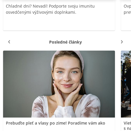
Chladné dni? Nevadí! Podporte svoju imunitu
Ovp
osvedčenými výživovými doplnkami.
pre
Posledné články
Prebuďte pleť a vlasy po zime! Poradíme vám ako
Vie
s n