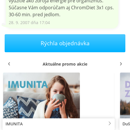
využitie ako zdroja energie pre organizmus.
Súčasne Vám odporúčam aj ChromDiet 3x1 cps.
30-60 min. pred jedlom.
28. 9. 2007 dňa 17:04
Rýchla objednávka
Aktuálne promo akcie
IMUNITA
Duš