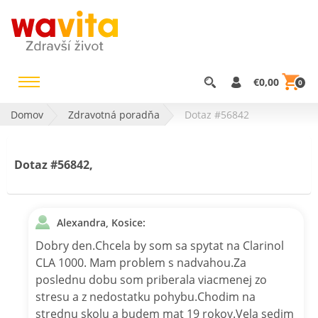
€0,00
0
Domov
Zdravotná poradňa
Dotaz #56842
Dotaz #56842,
Alexandra, Kosice:
Dobry den.Chcela by som sa spytat na Clarinol
CLA 1000. Mam problem s nadvahou.Za
poslednu dobu som priberala viacmenej zo
stresu a z nedostatku pohybu.Chodim na
strednu skolu a budem mat 19 rokov.Vela sedim