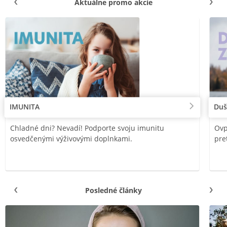
Aktuálne promo akcie
IMUNITA
Duš
Chladné dni? Nevadí! Podporte svoju imunitu
Ovp
osvedčenými výživovými doplnkami.
pre
Posledné články