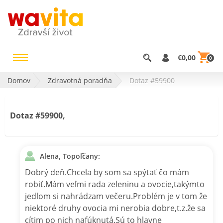
€0,00
0
Domov
Zdravotná poradňa
Dotaz #59900
Dotaz #59900,
Alena, Topoľčany:
Dobrý deň.Chcela by som sa spýtať čo mám
robiť.Mám veľmi rada zeleninu a ovocie,takýmto
jedlom si nahrádzam večeru.Problém je v tom že
niektoré druhy ovocia mi nerobia dobre,t.z.že sa
cítim po nich nafúknutá.Sú to hlavne