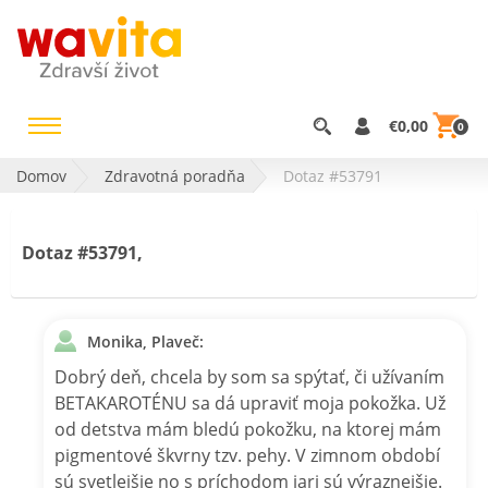
€0,00
0
Domov
Zdravotná poradňa
Dotaz #53791
Dotaz #53791,
Monika, Plaveč:
Dobrý deň, chcela by som sa spýtať, či užívaním
BETAKAROTÉNU sa dá upraviť moja pokožka. Už
od detstva mám bledú pokožku, na ktorej mám
pigmentové škvrny tzv. pehy. V zimnom období
sú svetlejšie no s príchodom jari sú výraznejšie.