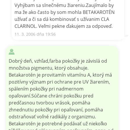
Vyhýbam sa slnečnému žiareniu.Zaujímalo by
ma že ako často by som mohla BETAKAROTÉN
užívať a či sa dá kombinovať s užívanim CLA
CLARINOL. Veľmi pekne ďakujem za odpoveď.
11. 3. 2006 dňa 19:56
Dobrý deň, vzhľad,farba pokožky je závislá od
množstva pigmentu, ktorý obsahuje.
Betakarotén je provitamín vitamínu A, ktorý má
pozitívny význam pri ochrane pre UV žiarením,
spálením pokožky pri nadmernom
opaľovaní.Súčane chráni pokožku pred
predčasnou tvorbou vrások, pomáha
zhnednutiu pokožky pri opaľovaní, pomáha
odstraňovať voľné radikály z organizmu.
Betakarotén je potrebné podávať už niekoľko