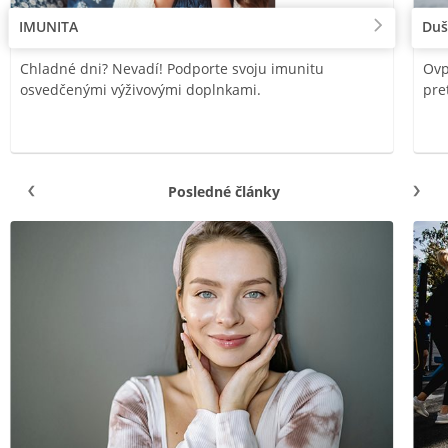
IMUNITA
Duš
Chladné dni? Nevadí! Podporte svoju imunitu
Ovp
osvedčenými výživovými doplnkami.
pre
Posledné články