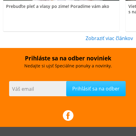
Prebuďte pleť a vlasy po zime! Poradíme vám ako
Vie
s n
Zobraziť viac článkov
Prihláste sa na odber noviniek
Nedajte si ujsť špeciálne ponuky a novinky.
Váš email