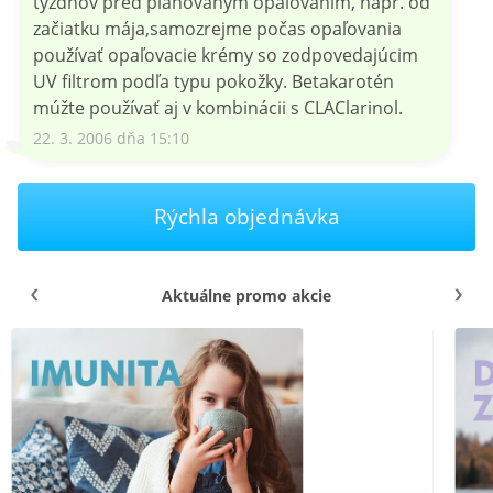
týždňov pred plánovaným opaľovaním, napr. od
začiatku mája,samozrejme počas opaľovania
používať opaľovacie krémy so zodpovedajúcim
UV filtrom podľa typu pokožky. Betakarotén
múžte používať aj v kombinácii s CLAClarinol.
22. 3. 2006 dňa 15:10
Rýchla objednávka
Aktuálne promo akcie