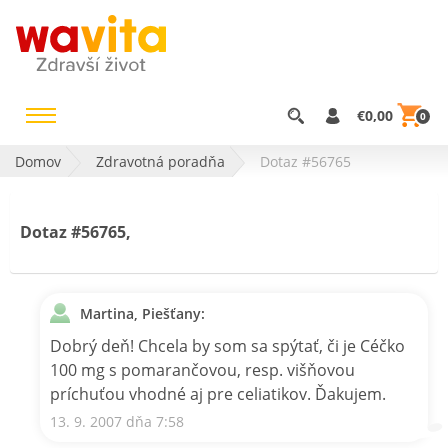
€0,00
0
Domov
Zdravotná poradňa
Dotaz #56765
Dotaz #56765,
Martina, Piešťany:
Dobrý deň! Chcela by som sa spýtať, či je Céčko
100 mg s pomarančovou, resp. višňovou
príchuťou vhodné aj pre celiatikov. Ďakujem.
13. 9. 2007 dňa 7:58