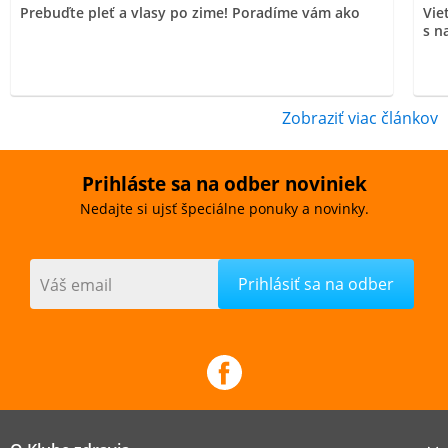
Prebuďte pleť a vlasy po zime! Poradíme vám ako
Vie
s n
Zobraziť viac článkov
Prihláste sa na odber noviniek
Nedajte si ujsť špeciálne ponuky a novinky.
Váš email