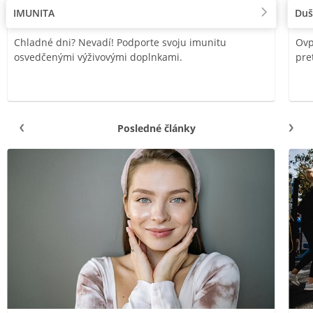
IMUNITA
Duš
Chladné dni? Nevadí! Podporte svoju imunitu
Ovp
osvedčenými výživovými doplnkami.
pre
Posledné články