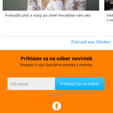
Prebuďte pleť a vlasy po zime! Poradíme vám ako
Vie
s n
Zobraziť viac článkov
Prihláste sa na odber noviniek
Nedajte si ujsť špeciálne ponuky a novinky.
Váš email