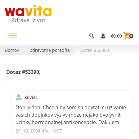
€0,00
0
Domov
Zdravotná poradňa
Dotaz #53390
Dotaz #53390,
silvia:
Dobry den. Chcela by som sa opytat, ci uzivanie
vasich doplnkov vyzivy moze nejako ovplyvnit
ucinky hormonalnej antikoncepcie. Dakujem
29. 10. 2004 dňa 13:57