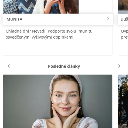
IMUNITA
Duš
Chladné dni? Nevadí! Podporte svoju imunitu
Ovp
osvedčenými výživovými doplnkami.
pre
Posledné články