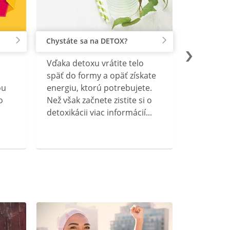
Chystáte sa na DETOX?
Vďaka detoxu vrátite telo
späť do formy a opäť získate
ou
energiu, ktorú potrebujete.
o
Než však začnete zistite si o
detoxikácii viac informácií...