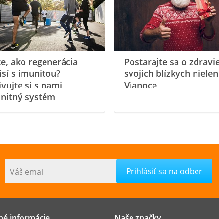
te, ako regenerácia
Postarajte sa o zdravi
isí s imunitou?
svojich blízkych nielen
ivujte si s nami
Vianoce
nitný systém
Váš email
né informácie
Naše značky