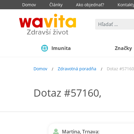
Domov
Články
Ako objednať?
Kontakt
Imunita
Značky
Domov
Zdravotná poradňa
Dotaz #57160
Dotaz #57160,
Martina, Trnava: