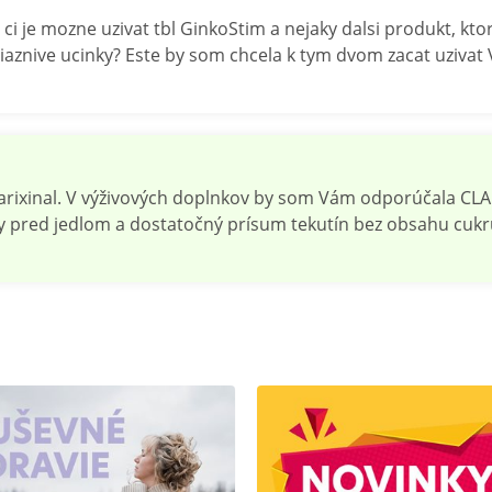
ci je mozne uzivat tbl GinkoStim a nejaky dalsi produkt, k
aznive ucinky? Este by som chcela k tym dvom zacat uzivat 
rixinal. V výživových doplnkov by som Vám odporúčala CLA 
ny pred jedlom a dostatočný prísum tekutín bez obsahu cukr