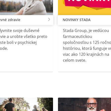
vné zdravie
NOVINKY STADA
lyvnite svoje duševné
Stada Group, je vedúcou
vie a urobte všetko preto
farmaceutickou
ste boli v psychickej
spoločnosťou s 125 ročn
ode.
históriou, ktorá funguje v
viac ako 120 krajinách na
celom svete.