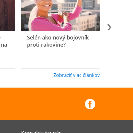
e
Selén ako nový bojovník
 na
proti rakovine?
Zobraziť viac článkov
Kontaktujte nás