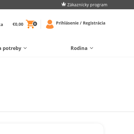
Zákaznícky program
Prihlásenie / Registrácia
€0,00
ka
0
a potreby
Rodina