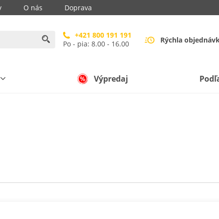
y
O nás
Doprava
+421 800 191 191
Rýchla objednáv
Po - pia: 8.00 - 16.00
Výpredaj
Podľ