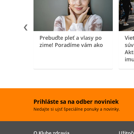
oenzýmu
Prebuďte pleť a vlasy po
Vie
zime! Poradíme vám ako
súv
Akt
imu
Prihláste sa na odber noviniek
Nedajte si ujsť špeciálne ponuky a novinky.
O Klube zdravia
Užitoč