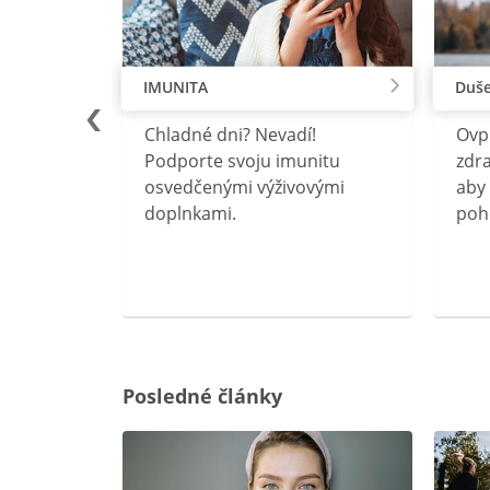
IMUNITA
Duše
lu
Chladné dni? Nevadí!
Ovp
rebný na
Podporte svoju imunitu
zdra
očného
osvedčenými výživovými
aby 
doplnkami.
poh
ravín
ovou
Posledné články
rgiu a