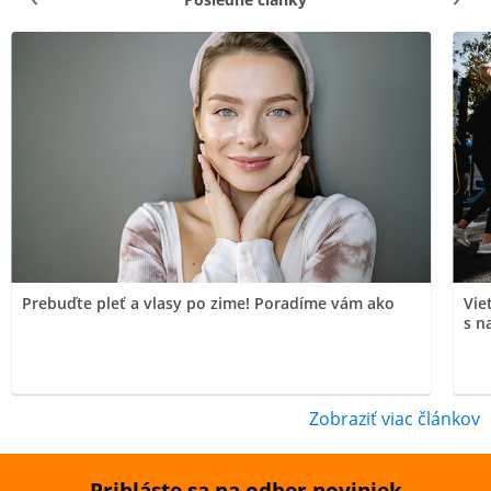
Prebuďte pleť a vlasy po zime! Poradíme vám ako
Vie
s n
Zobraziť viac článkov