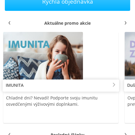
Rýchla objednávka
Aktuálne promo akcie
IMUNITA
Duš
Chladné dni? Nevadí! Podporte svoju imunitu
Ovp
osvedčenými výživovými doplnkami.
pre
Posledné články