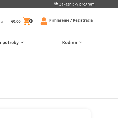
Zákaznícky program
Prihlásenie / Registrácia
€0,00
ka
0
a potreby
Rodina