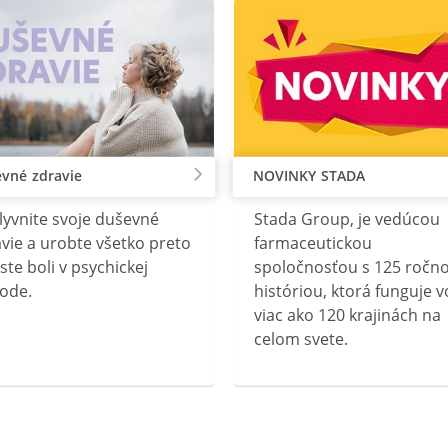
vné zdravie
NOVINKY STADA
lyvnite svoje duševné
Stada Group, je vedúcou
vie a urobte všetko preto
farmaceutickou
ste boli v psychickej
spoločnosťou s 125 ročn
ode.
históriou, ktorá funguje v
viac ako 120 krajinách na
celom svete.