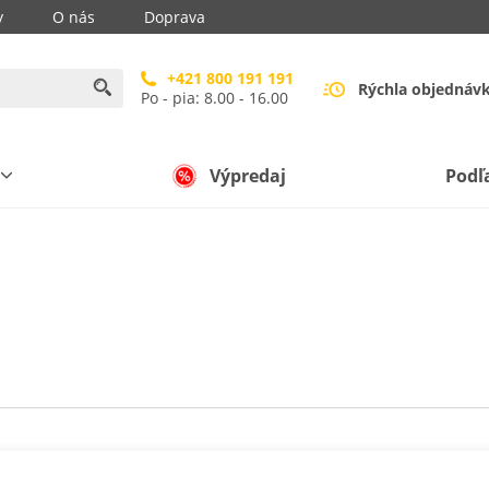
y
O nás
Doprava
+421 800 191 191
Rýchla objednáv
Po - pia: 8.00 - 16.00
Výpredaj
Podľ