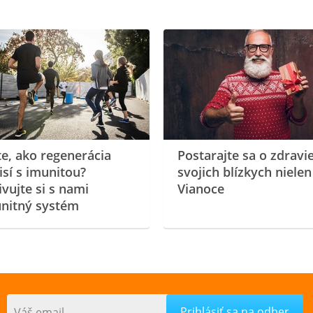
te, ako regenerácia
Postarajte sa o zdravi
isí s imunitou?
svojich blízkych nielen
ivujte si s nami
Vianoce
nitný systém
Váš email