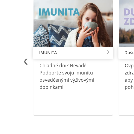
IMUNITA
Duše
lu
Chladné dni? Nevadí!
Ovp
rebný na
Podporte svoju imunitu
zdra
očného
osvedčenými výživovými
aby 
doplnkami.
poh
ravín
ovou