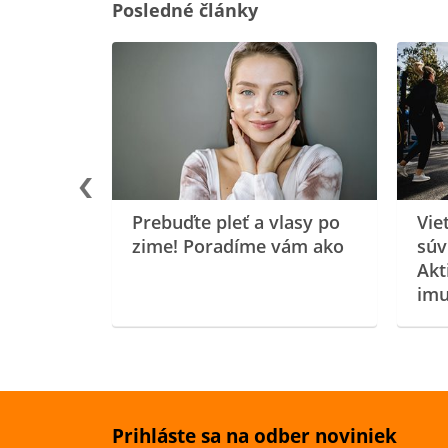
Posledné články
rgiu a
oenzýmu
Prebuďte pleť a vlasy po
Vie
zime! Poradíme vám ako
súv
Akt
imu
Prihláste sa na odber noviniek