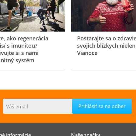
te, ako regenerácia
Postarajte sa o zdravi
isí s imunitou?
svojich blízkych nielen
ivujte si s nami
Vianoce
nitný systém
Váš email
né informácie
Naše značky