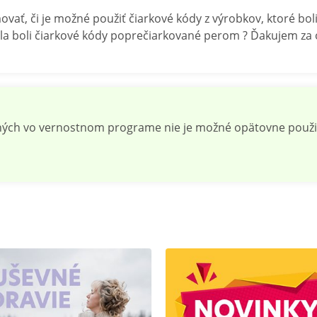
ovať, či je možné použiť čiarkové kódy z výrobkov, ktoré b
ala boli čiarkové kódy poprečiarkované perom ? Ďakujem za
ených vo vernostnom programe nie je možné opätovne použ