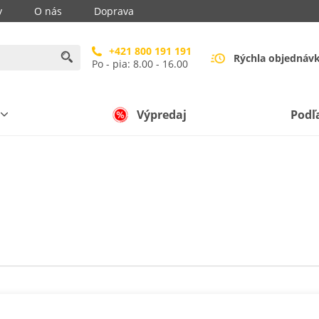
y
O nás
Doprava
+421 800 191 191
Rýchla objednáv
Po - pia: 8.00 - 16.00
Výpredaj
Podľ