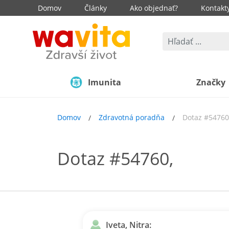
Domov
Články
Ako objednať?
Kontakt
Imunita
Značky
Domov
Zdravotná poradňa
Dotaz #54760
Dotaz #54760,
Iveta, Nitra: