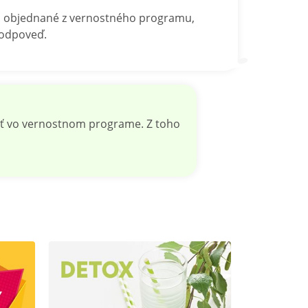
oli objednané z vernostného programu,
 odpoveď.
iť vo vernostnom programe. Z toho