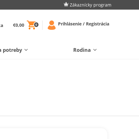
Zákaznícky program
Prihlásenie / Registrácia
€0,00
ka
0
a potreby
Rodina