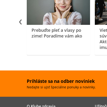
oenzýmu
Prebuďte pleť a vlasy po
Vie
zime! Poradíme vám ako
súv
Akt
imu
Prihláste sa na odber noviniek
Nedajte si ujsť špeciálne ponuky a novinky.
O Klube zdravia
Užitoč