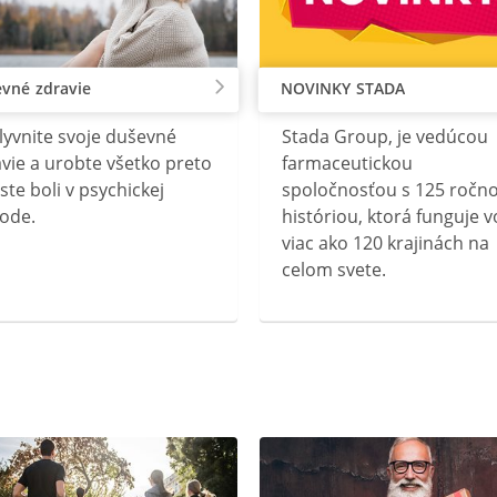
vné zdravie
NOVINKY STADA
lyvnite svoje duševné
Stada Group, je vedúcou
vie a urobte všetko preto
farmaceutickou
ste boli v psychickej
spoločnosťou s 125 ročn
ode.
históriou, ktorá funguje v
viac ako 120 krajinách na
celom svete.