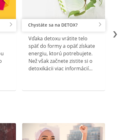
Chystáte sa na DETOX?
Vďaka detoxu vrátite telo
späť do formy a opäť získate
ou
energiu, ktorú potrebujete.
o
Než však začnete zistite si o
detoxikácii viac informácií...