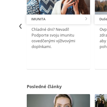
IMUNITA
Duše
lu
Chladné dni? Nevadí!
Ovp
rebný na
Podporte svoju imunitu
zdra
očného
osvedčenými výživovými
aby 
doplnkami.
poh
ravín
ovou
Posledné články
rgiu a