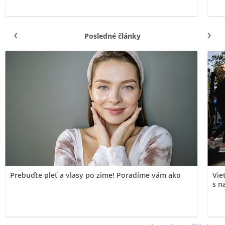
Posledné články
Prebuďte pleť a vlasy po zime! Poradíme vám ako
Vie
s n