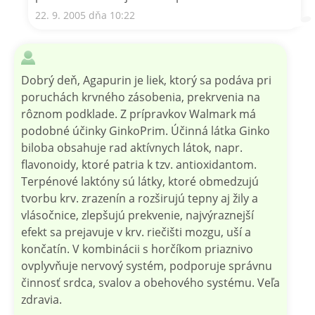
22. 9. 2005 dňa 10:22
Dobrý deň, Agapurin je liek, ktorý sa podáva pri
poruchách krvného zásobenia, prekrvenia na
rôznom podklade. Z prípravkov Walmark má
podobné účinky GinkoPrim. Účinná látka Ginko
biloba obsahuje rad aktívnych látok, napr.
flavonoidy, ktoré patria k tzv. antioxidantom.
Terpénové laktóny sú látky, ktoré obmedzujú
tvorbu krv. zrazenín a rozširujú tepny aj žily a
vlásočnice, zlepšujú prekvenie, najvýraznejší
efekt sa prejavuje v krv. riečišti mozgu, uší a
končatín. V kombinácii s horčíkom priaznivo
ovplyvňuje nervový systém, podporuje správnu
činnosť srdca, svalov a obehového systému. Veľa
zdravia.