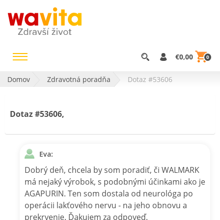
€0,00
0
Domov
Zdravotná poradňa
Dotaz #53606
Dotaz #53606,
Eva:
Dobrý deň, chcela by som poradiť, či WALMARK
má nejaký výrobok, s podobnými účinkami ako je
AGAPURIN. Ten som dostala od neurológa po
operácii lakťového nervu - na jeho obnovu a
prekrvenie. Ďakujem za odpoveď.