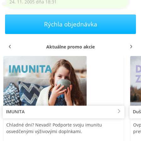
24. 11. 2005 dňa 18:31
Rýchla objednávka
Aktuálne promo akcie
IMUNITA
Duš
Chladné dni? Nevadí! Podporte svoju imunitu
Ovp
osvedčenými výživovými doplnkami.
pre