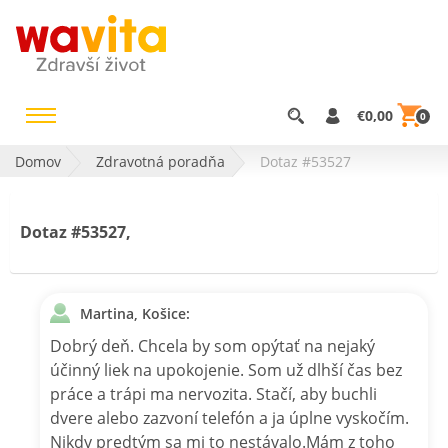
€0,00
0
Domov
Zdravotná poradňa
Dotaz #53527
Dotaz #53527,
Martina, Košice:
Dobrý deň. Chcela by som opýtať na nejaký
účinný liek na upokojenie. Som už dlhší čas bez
práce a trápi ma nervozita. Stačí, aby buchli
dvere alebo zazvoní telefón a ja úplne vyskočím.
Nikdy predtým sa mi to nestávalo.Mám z toho