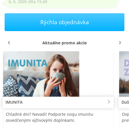
6. 6. 2005 dňa 15:49
Rýchla objednávka
Aktuálne promo akcie
IMUNITA
Duš
Chladné dni? Nevadí! Podporte svoju imunitu
Ovp
osvedčenými výživovými doplnkami.
pre