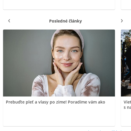
Posledné články
Prebuďte pleť a vlasy po zime! Poradíme vám ako
Vie
s n