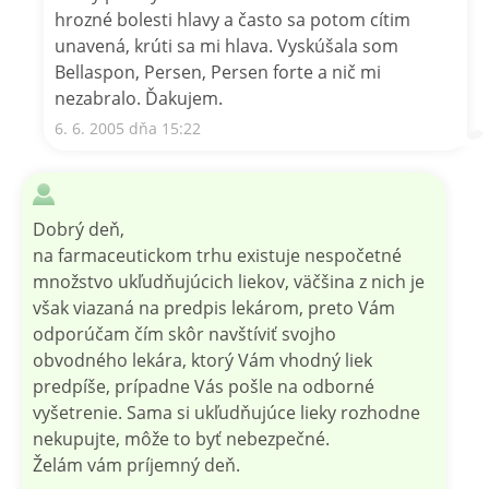
hrozné bolesti hlavy a často sa potom cítim
unavená, krúti sa mi hlava. Vyskúšala som
Bellaspon, Persen, Persen forte a nič mi
nezabralo. Ďakujem.
6. 6. 2005 dňa 15:22
Dobrý deň,
na farmaceutickom trhu existuje nespočetné
množstvo ukľudňujúcich liekov, väčšina z nich je
však viazaná na predpis lekárom, preto Vám
odporúčam čím skôr navštíviť svojho
obvodného lekára, ktorý Vám vhodný liek
predpíše, prípadne Vás pošle na odborné
vyšetrenie. Sama si ukľudňujúce lieky rozhodne
nekupujte, môže to byť nebezpečné.
Želám vám príjemný deň.