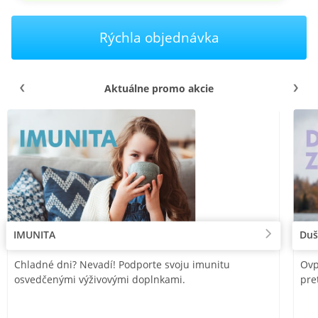
Rýchla objednávka
Aktuálne promo akcie
IMUNITA
Duš
Chladné dni? Nevadí! Podporte svoju imunitu
Ovp
osvedčenými výživovými doplnkami.
pre