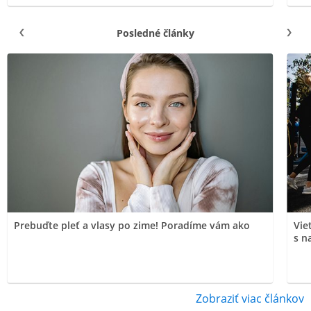
Posledné články
Prebuďte pleť a vlasy po zime! Poradíme vám ako
Vie
s n
Zobraziť viac článkov