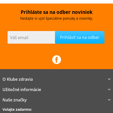
Prihláste sa na odber noviniek
Nedajte si ujsť špeciálne ponuky a novinky.
Váš email
O Klube zdravia
Užitočné informácie
Naše značky
Volajte zadarmo: