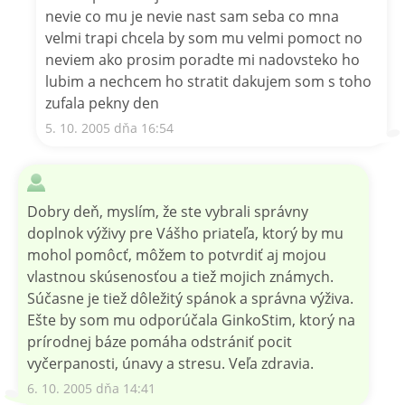
nevie co mu je nevie nast sam seba co mna
velmi trapi chcela by som mu velmi pomoct no
neviem ako prosim poradte mi nadovsteko ho
lubim a nechcem ho stratit dakujem som s toho
zufala pekny den
5. 10. 2005 dňa 16:54
Dobry deň, myslím, že ste vybrali správny
doplnok výživy pre Vášho priateľa, ktorý by mu
mohol pomôcť, môžem to potvrdiť aj mojou
vlastnou skúsenosťou a tiež mojich známych.
Súčasne je tiež dôležitý spánok a správna výživa.
Ešte by som mu odporúčala GinkoStim, ktorý na
prírodnej báze pomáha odstrániť pocit
vyčerpanosti, únavy a stresu. Veľa zdravia.
6. 10. 2005 dňa 14:41