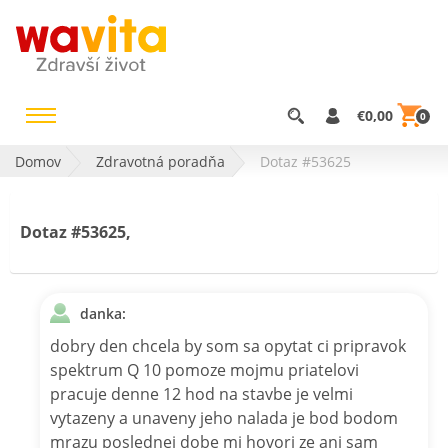
€0,00
0
Domov
Zdravotná poradňa
Dotaz #53625
Dotaz #53625,
danka:
dobry den chcela by som sa opytat ci pripravok
spektrum Q 10 pomoze mojmu priatelovi
pracuje denne 12 hod na stavbe je velmi
vytazeny a unaveny jeho nalada je bod bodom
mrazu poslednej dobe mi hovori ze ani sam