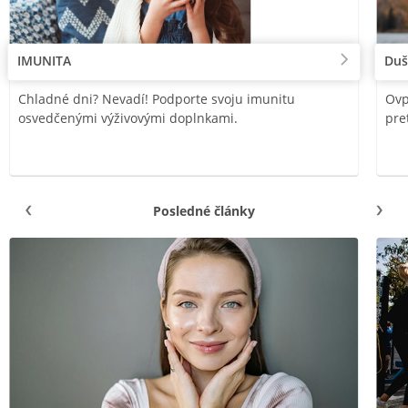
IMUNITA
Duš
Chladné dni? Nevadí! Podporte svoju imunitu
Ovp
osvedčenými výživovými doplnkami.
pre
Posledné články