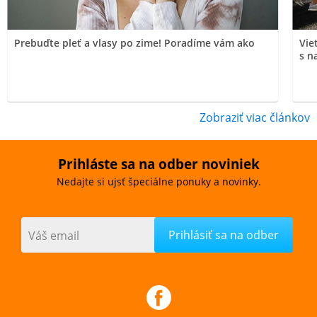
Prebuďte pleť a vlasy po zime! Poradíme vám ako
Vie
s n
Zobraziť viac článkov
Prihláste sa na odber noviniek
Nedajte si ujsť špeciálne ponuky a novinky.
Váš email