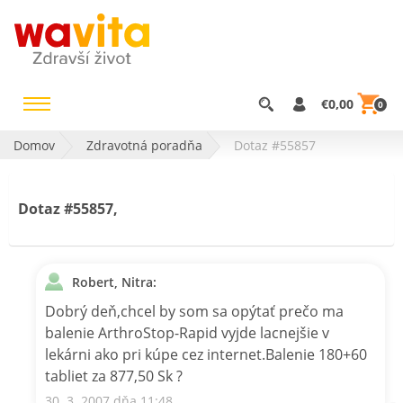
€0,00
0
Domov
Zdravotná poradňa
Dotaz #55857
Dotaz #55857,
Robert, Nitra:
Dobrý deň,chcel by som sa opýtať prečo ma
balenie ArthroStop-Rapid vyjde lacnejšie v
lekárni ako pri kúpe cez internet.Balenie 180+60
tabliet za 877,50 Sk ?
30. 3. 2007 dňa 11:48