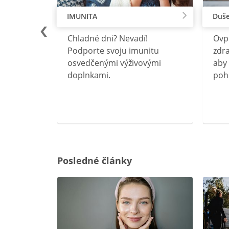
IMUNITA
Duše
lu
Chladné dni? Nevadí!
Ovp
rebný na
Podporte svoju imunitu
zdra
očného
osvedčenými výživovými
aby 
doplnkami.
poh
ravín
ovou
Posledné články
rgiu a
oenzýmu