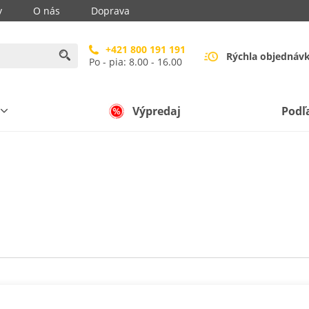
y
O nás
Doprava
+421 800 191 191
Rýchla objednáv
Po - pia: 8.00 - 16.00
Výpredaj
Podľ