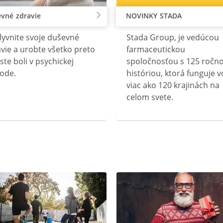
vné zdravie
NOVINKY STADA
lyvnite svoje duševné
Stada Group, je vedúcou
vie a urobte všetko preto
farmaceutickou
ste boli v psychickej
spoločnosťou s 125 ročn
ode.
históriou, ktorá funguje v
viac ako 120 krajinách na
celom svete.