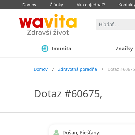
Domov
Články
Ako objednať?
Kontakt
Imunita
Značky
Domov
Zdravotná poradňa
Dotaz #60675
Dotaz #60675,
Dušan, Piešťany: