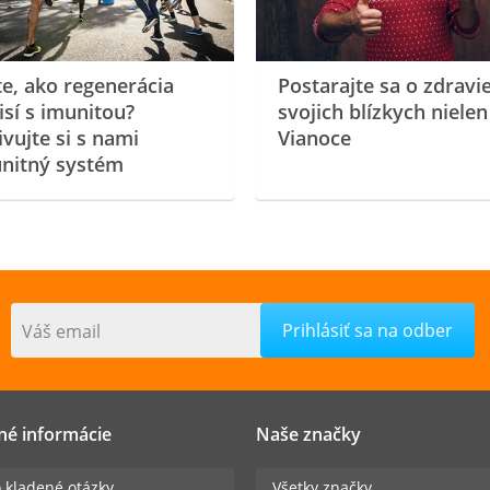
te, ako regenerácia
Postarajte sa o zdravi
isí s imunitou?
svojich blízkych nielen
ivujte si s nami
Vianoce
nitný systém
Váš email
né informácie
Naše značky
 kladené otázky
Všetky značky