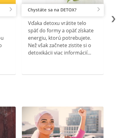
Chystáte sa na DETOX?
Vďaka detoxu vrátite telo
späť do formy a opäť získate
ou
energiu, ktorú potrebujete.
o
Než však začnete zistite si o
detoxikácii viac informácií...