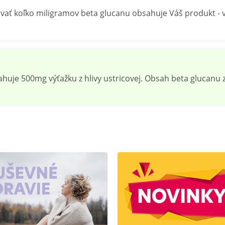
vať koľko miligramov beta glucanu obsahuje Váš produkt - v
huje 500mg výťažku z hlivy ustricovej. Obsah beta glucanu z