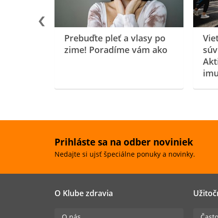
Prebuďte pleť a vlasy po
Vie
zime! Poradíme vám ako
súv
Akt
imu
Prihláste sa na odber noviniek
Nedajte si ujsť špeciálne ponuky a novinky.
O Klube zdravia
Užitoč
O nás
Často