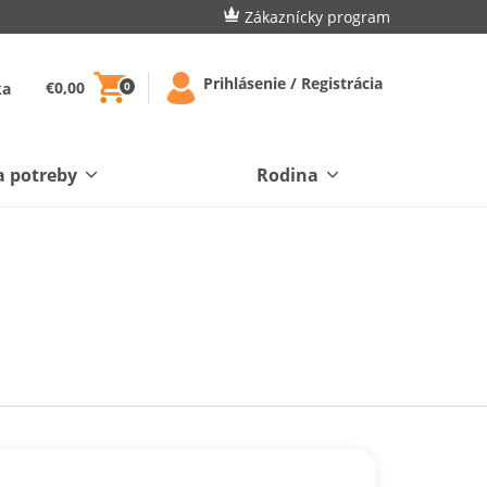
Zákaznícky program
Prihlásenie / Registrácia
€0,00
ka
0
a potreby
Rodina