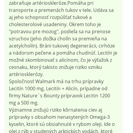
zabraňuje artérioskleróze.Pomáha pri
transporte a premenách tukov v tele. Udáva sa
aj jeho schopnosť rozpúšťať tukové a
cholesterolové usadeniny. Okrem toho je
"potravou pre mozog", podieľa sa na prenose
vzruchov (jeho zložka cholín sa premieňa na
acetylcholín). Bráni tukovej degenerácii, cirhóze
a nádorom pečene a pomáha chudnúť. Lecitín je
možné skombinovať s alicínom, čo je výťažok z
cesnaku, ktorý takisto znižuje riziko vzniku
artériosklerózy.
Spoločnosť Walmark má na trhu prípravky
Lecitín 1000 mg, Lecitín + Alicín, prípadne od
firmy Nature´s Bounty prípravok Lecitin 1200
mg a 500 mg.
Významne znižujú riziko kôrnatenia ciev aj
prípravky s obsahom nenasytených Omega-3
kyselin, ktoré sú obsiahnuté v rybom oleji. Ide o
olej z rýb v studených arktických vodách, ktoré