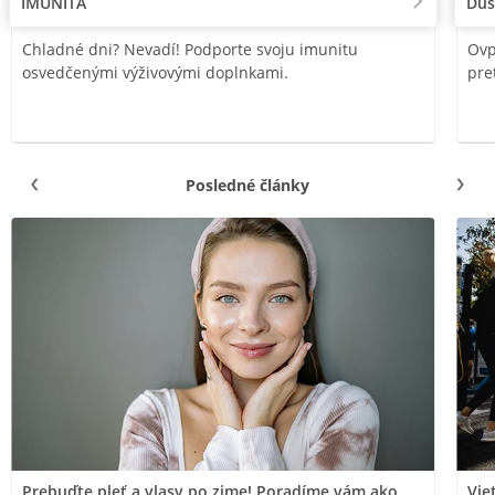
IMUNITA
Duš
Chladné dni? Nevadí! Podporte svoju imunitu
Ovp
osvedčenými výživovými doplnkami.
pre
Posledné články
Prebuďte pleť a vlasy po zime! Poradíme vám ako
Vie