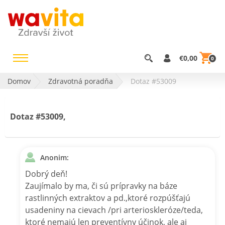
€0,00
0
Domov
Zdravotná poradňa
Dotaz #53009
Dotaz #53009,
Anonim:
Dobrý deň!
Zaujímalo by ma, či sú prípravky na báze
rastlinných extraktov a pd.,ktoré rozpúšťajú
usadeniny na cievach /pri arterioskleróze/teda,
ktoré nemajú len preventívny účinok, ale aj