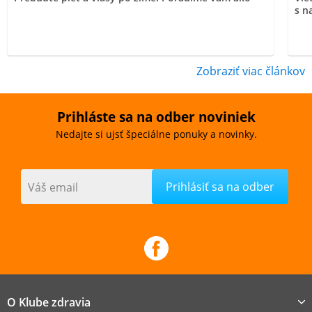
s n
Zobraziť viac článkov
Prihláste sa na odber noviniek
Nedajte si ujsť špeciálne ponuky a novinky.
Váš email
O Klube zdravia