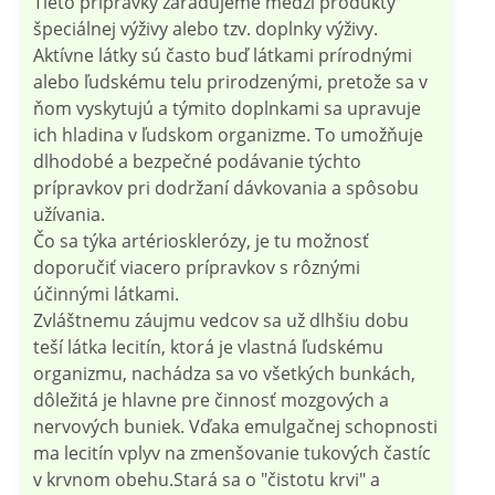
Tieto prípravky zaraďujeme medzi produkty
špeciálnej výživy alebo tzv. doplnky výživy.
Aktívne látky sú často buď látkami prírodnými
alebo ľudskému telu prirodzenými, pretože sa v
ňom vyskytujú a týmito doplnkami sa upravuje
ich hladina v ľudskom organizme. To umožňuje
dlhodobé a bezpečné podávanie týchto
prípravkov pri dodržaní dávkovania a spôsobu
užívania.
Čo sa týka artériosklerózy, je tu možnosť
doporučiť viacero prípravkov s rôznými
účinnými látkami.
Zvláštnemu záujmu vedcov sa už dlhšiu dobu
teší látka lecitín, ktorá je vlastná ľudskému
organizmu, nachádza sa vo všetkých bunkách,
dôležitá je hlavne pre činnosť mozgových a
nervových buniek. Vďaka emulgačnej schopnosti
ma lecitín vplyv na zmenšovanie tukových častíc
v krvnom obehu.Stará sa o "čistotu krvi" a