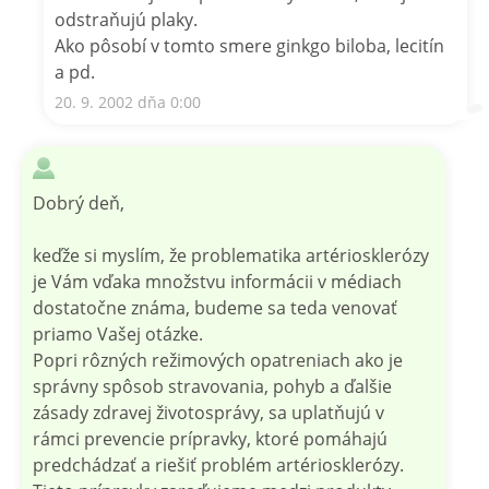
odstraňujú plaky.
Ako pôsobí v tomto smere ginkgo biloba, lecitín
a pd.
20. 9. 2002 dňa 0:00
Dobrý deň,
keďže si myslím, že problematika artériosklerózy
je Vám vďaka množstvu informácii v médiach
dostatočne známa, budeme sa teda venovať
priamo Vašej otázke.
Popri rôzných režimových opatreniach ako je
správny spôsob stravovania, pohyb a ďalšie
zásady zdravej životosprávy, sa uplatňujú v
rámci prevencie prípravky, ktoré pomáhajú
predchádzať a riešiť problém artériosklerózy.