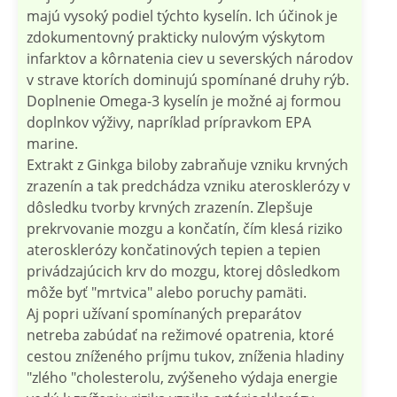
majú vysoký podiel týchto kyselín. Ich účinok je
zdokumentovný prakticky nulovým výskytom
infarktov a kôrnatenia ciev u severských národov
v strave ktorích dominujú spomínané druhy rýb.
Doplnenie Omega-3 kyselín je možné aj formou
doplnkov výživy, napríklad prípravkom EPA
marine.
Extrakt z Ginkga biloby zabraňuje vzniku krvných
zrazenín a tak predchádza vzniku aterosklerózy v
dôsledku tvorby krvných zrazenín. Zlepšuje
prekrvovanie mozgu a končatín, čím klesá riziko
aterosklerózy končatinových tepien a tepien
privádzajúcich krv do mozgu, ktorej dôsledkom
môže byť "mrtvica" alebo poruchy pamäti.
Aj popri užívaní spomínaných preparátov
netreba zabúdať na režimové opatrenia, ktoré
cestou zníženého príjmu tukov, zníženia hladiny
"zlého "cholesterolu, zvýšeneho výdaja energie