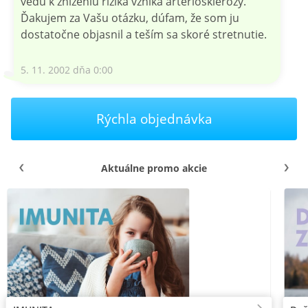
vedú k zníženiu rizika vznika artériosklerózy.
Ďakujem za Vašu otázku, dúfam, že som ju
dostatočne objasnil a teším sa skoré stretnutie.
5. 11. 2002 dňa 0:00
Rýchla objednávka
Aktuálne promo akcie