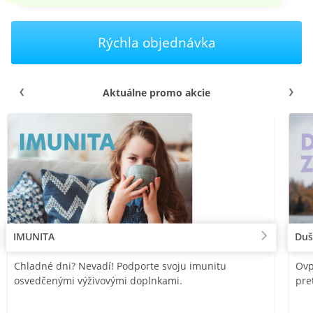
Rýchla objednávka
Aktuálne promo akcie
IMUNITA
Duš
Chladné dni? Nevadí! Podporte svoju imunitu
Ovp
osvedčenými výživovými doplnkami.
pre