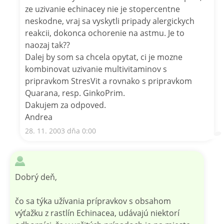
ze uzivanie echinacey nie je stopercentne
neskodne, vraj sa vyskytli pripady alergickych
reakcii, dokonca ochorenie na astmu. Je to
naozaj tak??
Dalej by som sa chcela opytat, ci je mozne
kombinovat uzivanie multivitaminov s
pripravkom StresVit a rovnako s pripravkom
Quarana, resp. GinkoPrim.
Dakujem za odpoved.
Andrea
28. 11. 2003 dňa 0:00
Dobrý deň,
čo sa týka užívania prípravkov s obsahom
výťažku z rastlín Echinacea, udávajú niektorí