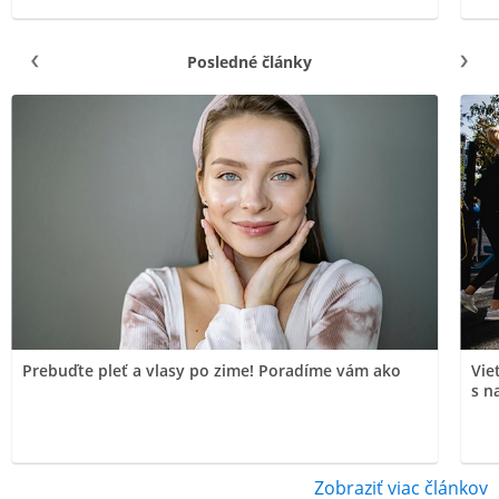
Posledné články
Prebuďte pleť a vlasy po zime! Poradíme vám ako
Vie
s n
Zobraziť viac článkov