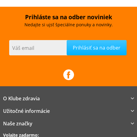
Prihláste sa na odber noviniek
Nedajte si ujsť špeciálne ponuky a novinky.
Váš email
O Klube zdravia
Užitočné informácie
Naše značky
Volajte zadarmo: