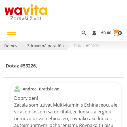
€0,00
0
Domov
Zdravotná poradňa
Dotaz #53226
Dotaz #53226,
Andrea, Bratislava:
Dobry den!
Zacala som uzivat Multivitamin s Echinaceou, ale
v casopise som sa docitala, ze ludia s alergiou
nemozu uzivat cehinaceu, rovnako ako ludia s
autoimunitnymi ochoreniami. Rovnako tu pisu,