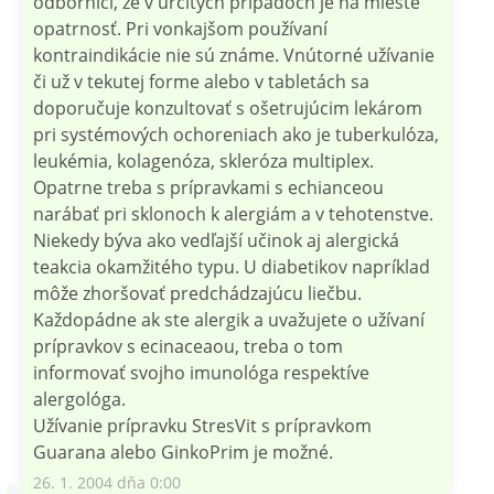
odborníci, že v určitých prípadoch je na mieste
opatrnosť. Pri vonkajšom používaní
kontraindikácie nie sú známe. Vnútorné užívanie
či už v tekutej forme alebo v tabletách sa
doporučuje konzultovať s ošetrujúcim lekárom
pri systémových ochoreniach ako je tuberkulóza,
leukémia, kolagenóza, skleróza multiplex.
Opatrne treba s prípravkami s echianceou
narábať pri sklonoch k alergiám a v tehotenstve.
Niekedy býva ako vedľajší učinok aj alergická
teakcia okamžitého typu. U diabetikov napríklad
môže zhoršovať predchádzajúcu liečbu.
Každopádne ak ste alergik a uvažujete o užívaní
prípravkov s ecinaceaou, treba o tom
informovať svojho imunológa respektíve
alergológa.
Užívanie prípravku StresVit s prípravkom
Guarana alebo GinkoPrim je možné.
26. 1. 2004 dňa 0:00