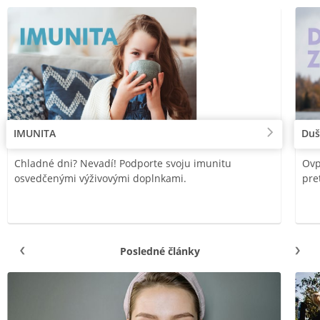
IMUNITA
Duš
Chladné dni? Nevadí! Podporte svoju imunitu
Ovp
osvedčenými výživovými doplnkami.
pre
Posledné články