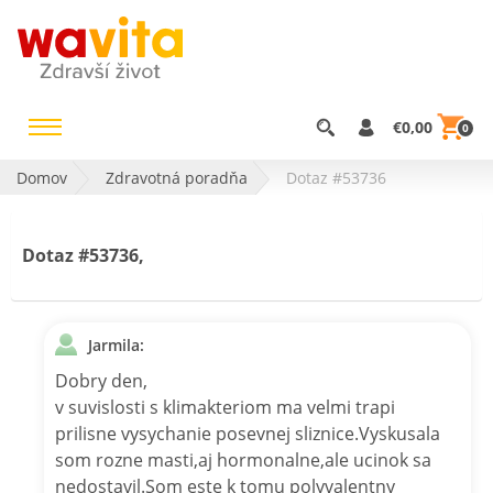
€0,00
0
Domov
Zdravotná poradňa
Dotaz #53736
Dotaz #53736,
Jarmila:
Dobry den,
v suvislosti s klimakteriom ma velmi trapi
prilisne vysychanie posevnej sliznice.Vyskusala
som rozne masti,aj hormonalne,ale ucinok sa
nedostavil.Som este k tomu polyvalentny