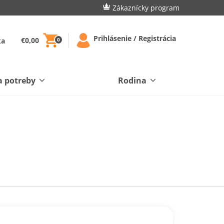
Zákaznícky program
Prihlásenie / Registrácia
€0,00
ka
0
a potreby
Rodina