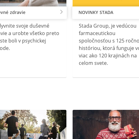
vné zdravie
NOVINKY STADA
lyvnite svoje duševné
Stada Group, je vedúcou
vie a urobte všetko preto
farmaceutickou
ste boli v psychickej
spoločnosťou s 125 ročn
ode.
históriou, ktorá funguje v
viac ako 120 krajinách na
celom svete.