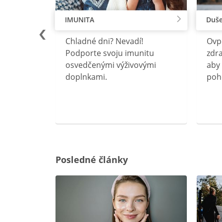
IMUNITA
Duše
lu
Chladné dni? Nevadí!
Ovp
rebný na
Podporte svoju imunitu
zdra
očného
osvedčenými výživovými
aby 
doplnkami.
poh
ravín
ovou
Posledné články
rgiu a
oenzýmu