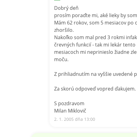
Dobrý deň
prosím poraďte mi, aké lieky by som
Mám 62 rokov, som 5 mesiacov po op
zhoršilo.
Nakoľko som mal pred 3 rokmi infak
črevných funkcií - tak mi lekár ten
mesiacoch mi neprinieslo žiadne zl
moču.
Z prihliadnutím na vyššie uvedené 
Za skorú odpoveď vopred ďakujem.
S pozdravom
Milan Miklovič
2. 1. 2005 dňa 13:00