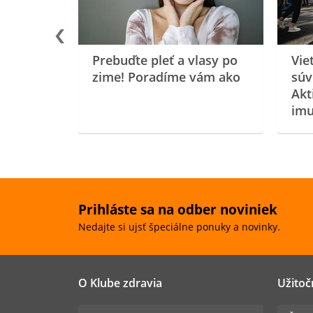
Prebuďte pleť a vlasy po
Vie
zime! Poradíme vám ako
súv
Akt
imu
Prihláste sa na odber noviniek
Nedajte si ujsť špeciálne ponuky a novinky.
O Klube zdravia
Užitoč