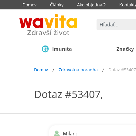
Domov
Články
Ako objednať?
Kontakt
Imunita
Značky
Domov
Zdravotná poradňa
Dotaz #53407
Dotaz #53407,
Milan: