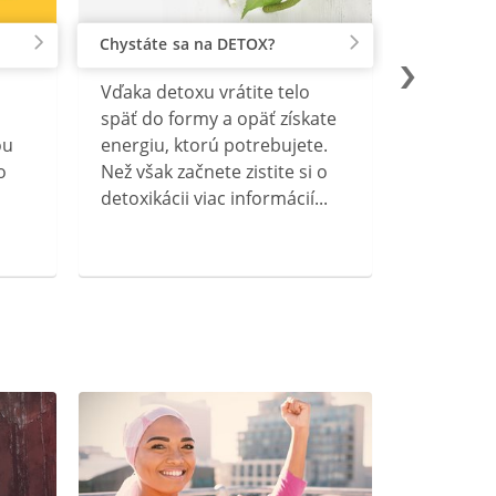
Chystáte sa na DETOX?
Vďaka detoxu vrátite telo
späť do formy a opäť získate
ou
energiu, ktorú potrebujete.
o
Než však začnete zistite si o
detoxikácii viac informácií...