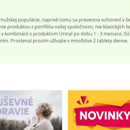
 mužskej populácie, napriek tomu sa prevencia ochorení v 
e produktov z portfólia našej spoločnosti, nie klasických li
 kombinácii s produktom Urinal po dobu 1 - 3 mesiace. Sú t
ím. Prostenal prosím užívajte v množstve 2 tablety denne.