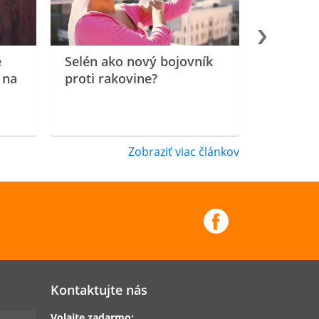
e
Selén ako nový bojovník
 na
proti rakovine?
Zobraziť viac článkov
Kontaktujte nás
Volajte zadarmo: