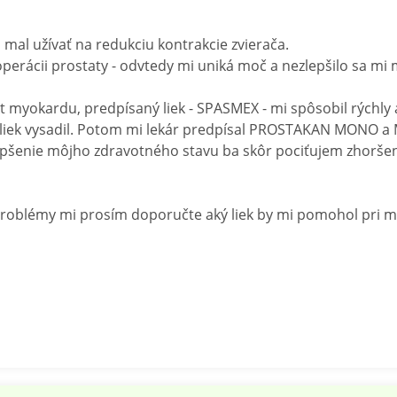
 mal užívať na redukciu kontrakcie zvierača.
erácii prostaty - odvtedy mi uniká moč a nezlepšilo sa mi 
t myokardu, predpísaný liek - SPASMEX - mi spôsobil rýchly
to liek vysadil. Potom mi lekár predpísal PROSTAKAN MONO a
epšenie môjho zdravotného stavu ba skôr pociťujem zhoršeni
problémy mi prosím doporučte aký liek by mi pomohol pri m