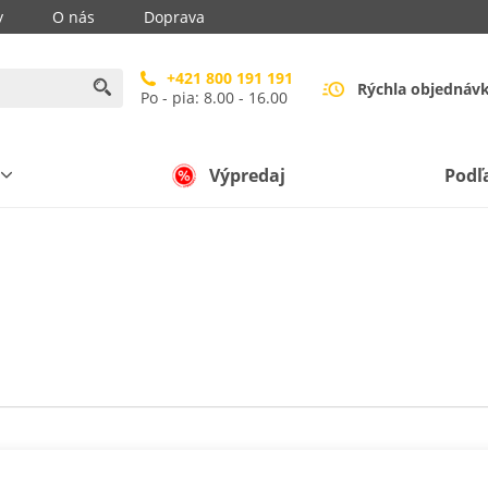
y
O nás
Doprava
+421 800 191 191
Rýchla objednáv
Po - pia: 8.00 - 16.00
Výpredaj
Podľ