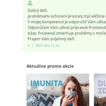
Dobrý deň,
problémami ochorení prostaty trpí väčšina
V mojej kompetencii je odporučiť Vám užívani
Odporúčam Vám užívať prípravok Prostenal v
báze, Prostenal zmierňuje problémy s močen
Prajem Vám príjemný deň.
6. 1. 2005 dňa 21:26
Aktuálne promo akcie