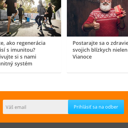
te, ako regenerácia
Postarajte sa o zdravi
isí s imunitou?
svojich blízkych nielen
ivujte si s nami
Vianoce
nitný systém
Váš email