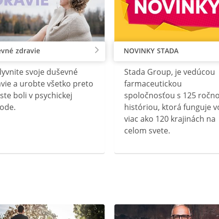
vné zdravie
NOVINKY STADA
lyvnite svoje duševné
Stada Group, je vedúcou
vie a urobte všetko preto
farmaceutickou
ste boli v psychickej
spoločnosťou s 125 ročn
ode.
históriou, ktorá funguje v
viac ako 120 krajinách na
celom svete.