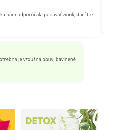
rka nám odporúčala podávať zinok,stačí to?
Potrebná je vzdušná obuv, bavlnené