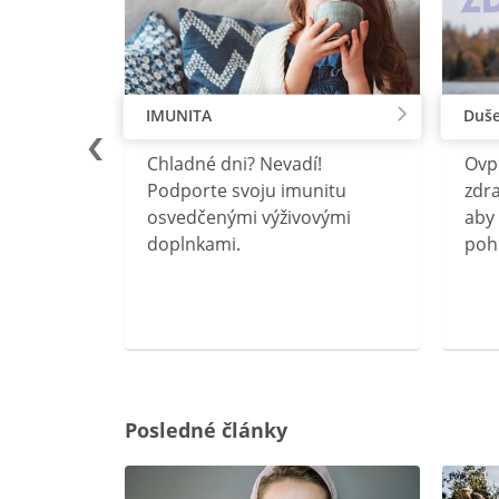
IMUNITA
Duše
lu
Chladné dni? Nevadí!
Ovp
rebný na
Podporte svoju imunitu
zdra
očného
osvedčenými výživovými
aby 
doplnkami.
poh
ravín
ovou
Posledné články