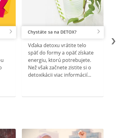
Chystáte sa na DETOX?
Vďaka detoxu vrátite telo
späť do formy a opäť získate
ou
energiu, ktorú potrebujete.
o
Než však začnete zistite si o
detoxikácii viac informácií...