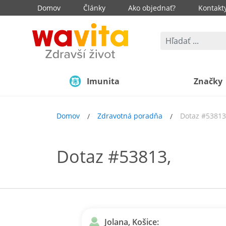
Domov
Články
Ako objednať?
Kontakt
Imunita
Značky
Domov
Zdravotná poradňa
Dotaz #53813
Dotaz #53813,
Jolana, Košice: