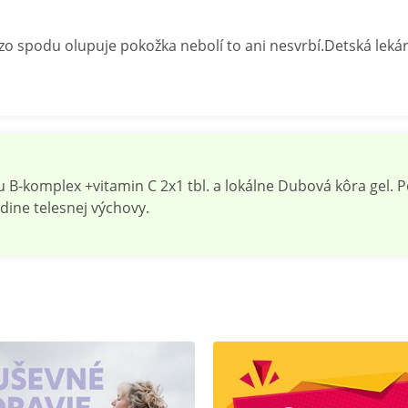
zo spodu olupuje pokožka nebolí to ani nesvrbí.Detská leká
-komplex +vitamin C 2x1 tbl. a lokálne Dubová kôra gel. 
ine telesnej výchovy.