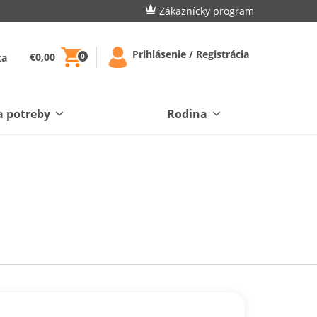
Zákaznícky program
Prihlásenie / Registrácia
€0,00
ka
0
a potreby
Rodina