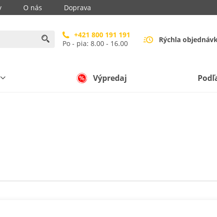
y
O nás
Doprava
+421 800 191 191
Rýchla objednáv
Po - pia: 8.00 - 16.00
Výpredaj
Podľ