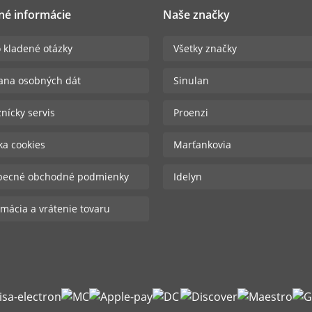
né informácie
Naše značky
 kladené otázky
Všetky značky
ana osobných dát
Sinulan
nícky servis
Proenzi
ika cookies
Marťankovia
becné obchodné podmienky
Idelyn
mácia a vrátenie tovaru