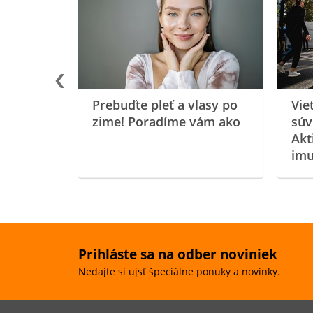
rgiu a
oenzýmu
Prebuďte pleť a vlasy po
Vie
zime! Poradíme vám ako
súv
Akt
imu
Prihláste sa na odber noviniek
Nedajte si ujsť špeciálne ponuky a novinky.