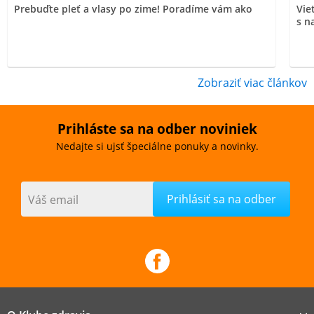
Prebuďte pleť a vlasy po zime! Poradíme vám ako
Vie
s n
Zobraziť viac článkov
Prihláste sa na odber noviniek
Nedajte si ujsť špeciálne ponuky a novinky.
Váš email