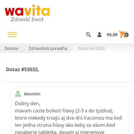
€0,00
0
Domov
Zdravotná poradňa
Dotaz #53032
Dotaz #53032,
Anonim:
Dobry den,
mavam caste bolesti hlavy (2-3 x do tyzdna),
ktore niekedy trvaju aj dva dni.Vacsinou ma boli
len jedna strana hlavy ako keby za okom.Ked
nezaberie tabletka, davam si migrenove