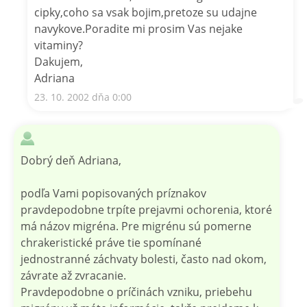
cipky,coho sa vsak bojim,pretoze su udajne
navykove.Poradite mi prosim Vas nejake
vitaminy?
Dakujem,
Adriana
23. 10. 2002 dňa 0:00
Dobrý deň Adriana,
podľa Vami popisovaných príznakov
pravdepodobne trpíte prejavmi ochorenia, ktoré
má názov migréna. Pre migrénu sú pomerne
chrakeristické práve tie spomínané
jednostranné záchvaty bolesti, často nad okom,
závrate až zvracanie.
Pravdepodobne o príčinách vzniku, priebehu