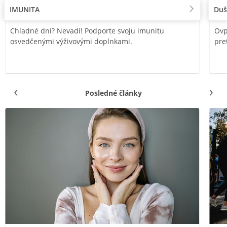
IMUNITA
Duš
Chladné dni? Nevadí! Podporte svoju imunitu
Ovp
osvedčenými výživovými doplnkami.
pre
Posledné články