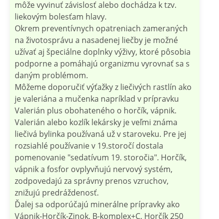
môže vyvinuť závislosť alebo dochádza k tzv.
liekovým bolesťam hlavy.
Okrem preventívnych opatreniach zameraných
na životosprávu a nasadenej liečby je možné
užívať aj špeciálne doplnky výživy, ktoré pôsobia
podporne a pomáhajú organizmu vyrovnať sa s
daným problémom.
Môžeme doporučiť výťažky z liečivých rastlín ako
je valeriána a mučenka napríklad v prípravku
Valerián plus obohateného o horčík, vápnik.
Valerián alebo kozlík lekársky je veľmi známa
liečivá bylinka používaná už v staroveku. Pre jej
rozsiahlé používanie v 19.storočí dostala
pomenovanie "sedatívum 19. storočia". Horčík,
vápnik a fosfor ovplyvňujú nervový systém,
zodpovedajú za správny prenos vzruchov,
znižujú predráždenosť.
Ďalej sa odporúčajú minerálne prípravky ako
Vápnik-Horčík-Zinok, B-komplex+C, Horčík 250