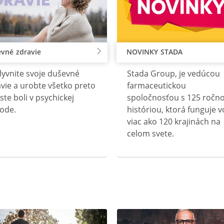
vné zdravie
NOVINKY STADA
lyvnite svoje duševné
Stada Group, je vedúcou
vie a urobte všetko preto
farmaceutickou
ste boli v psychickej
spoločnosťou s 125 ročn
ode.
históriou, ktorá funguje v
viac ako 120 krajinách na
celom svete.