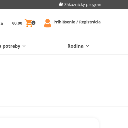
Zákaznícky program
Prihlásenie / Registrácia
€0,00
ka
0
a potreby
Rodina