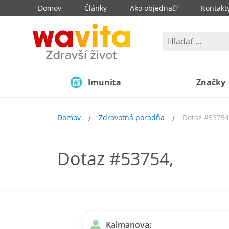
Domov
Články
Ako objednať?
Kontakt
Imunita
Značky
Domov
Zdravotná poradňa
Dotaz #53754
Dotaz #53754,
Kalmanova: