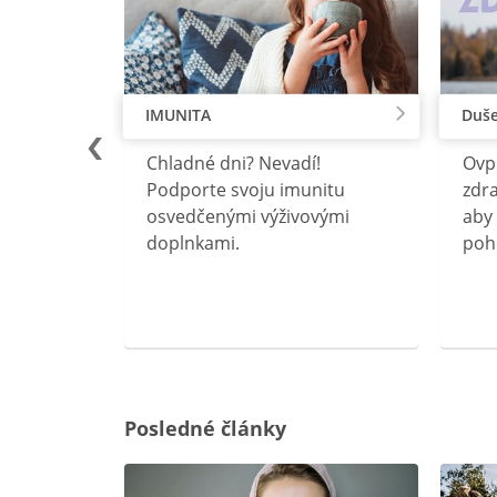
IMUNITA
Duše
lu
Chladné dni? Nevadí!
Ovp
rebný na
Podporte svoju imunitu
zdra
očného
osvedčenými výživovými
aby 
doplnkami.
poh
ravín
ovou
Posledné články