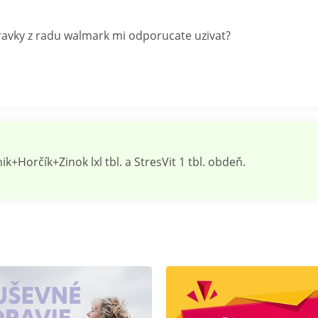
avky z radu walmark mi odporucate uzivat?
orčík+Zinok lxl tbl. a StresVit 1 tbl. obdeň.