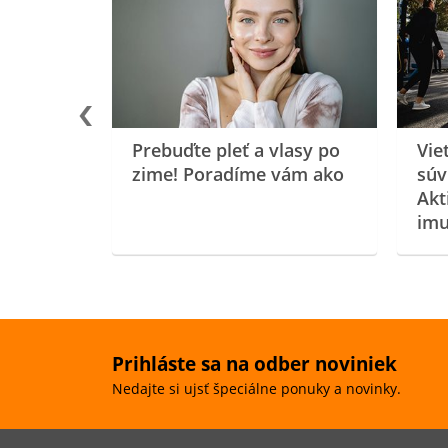
rgiu a
oenzýmu
Prebuďte pleť a vlasy po
Vie
zime! Poradíme vám ako
súv
Akt
imu
Prihláste sa na odber noviniek
Nedajte si ujsť špeciálne ponuky a novinky.