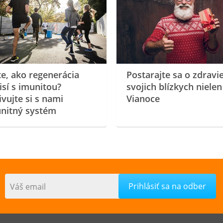
te, ako regenerácia
Postarajte sa o zdravi
isí s imunitou?
svojich blízkych nielen
ivujte si s nami
Vianoce
nitný systém
Váš email