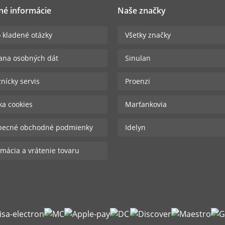
né informácie
Naše značky
 kladené otázky
Všetky značky
ana osobných dát
Sinulan
nícky servis
Proenzi
ika cookies
Marťankovia
becné obchodné podmienky
Idelyn
mácia a vrátenie tovaru