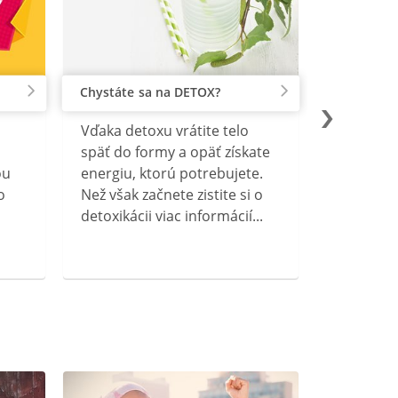
Chystáte sa na DETOX?
Vďaka detoxu vrátite telo
späť do formy a opäť získate
ou
energiu, ktorú potrebujete.
o
Než však začnete zistite si o
detoxikácii viac informácií...