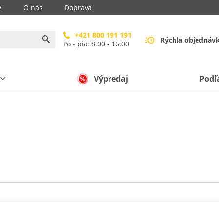
y
O nás
Doprava
+421 800 191 191
Rýchla objednáv
Po - pia: 8.00 - 16.00
Výpredaj
Podľ