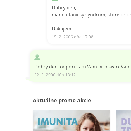
Dobry den,
mam tetanicky syndrom, ktore pripr
Dakujem
15. 2. 2006 dňa 17:08
Dobrý deň, odporúčam Vám prípravok Vápnik+H
22. 2. 2006 dňa 13:12
Aktuálne promo akcie