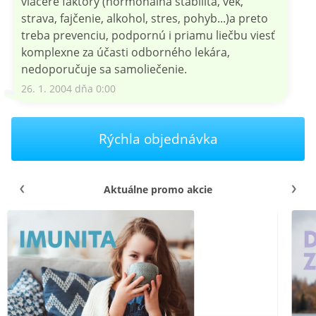
viaceré faktory (hormonálna stabilita, vek,
strava, fajčenie, alkohol, stres, pohyb...)a preto
treba prevenciu, podpornú i priamu liečbu viesť
komplexne za účasti odborného lekára,
nedoporučuje sa samoliečenie.
26. 1. 2004 dňa 0:00
Rýchla objednávka
Aktuálne promo akcie