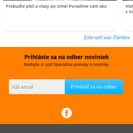
Prebuďte pleť a vlasy po zime! Poradíme vám ako
Vie
s n
Zobraziť viac článkov
Prihláste sa na odber noviniek
Nedajte si ujsť špeciálne ponuky a novinky.
Váš email