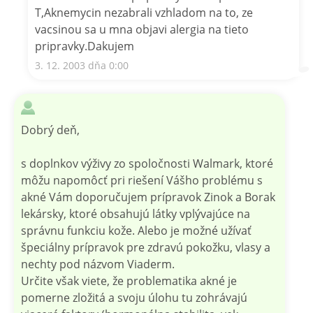
T,Aknemycin nezabrali vzhladom na to, ze
vacsinou sa u mna objavi alergia na tieto
pripravky.Dakujem
3. 12. 2003 dňa 0:00
Dobrý deň,
s doplnkov výživy zo spoločnosti Walmark, ktoré
môžu napomôcť pri riešení Vášho problému s
akné Vám doporučujem prípravok Zinok a Borak
lekársky, ktoré obsahujú látky vplývajúce na
správnu funkciu kože. Alebo je možné užívať
špeciálny prípravok pre zdravú pokožku, vlasy a
nechty pod názvom Viaderm.
Určite však viete, že problematika akné je
pomerne zložitá a svoju úlohu tu zohrávajú