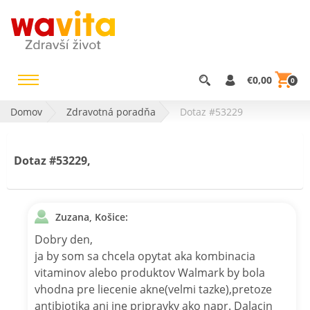
€0,00
0
Domov
Zdravotná poradňa
Dotaz #53229
Dotaz #53229,
Zuzana, Košice:
Dobry den,
ja by som sa chcela opytat aka kombinacia
vitaminov alebo produktov Walmark by bola
vhodna pre liecenie akne(velmi tazke),pretoze
antibiotika ani ine pripravky ako napr. Dalacin