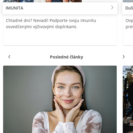
IMUNITA
Duš
Chladné dni? Nevadí! Podporte svoju imunitu
Ovp
osvedčenými výživovými doplnkami.
pre
Posledné články