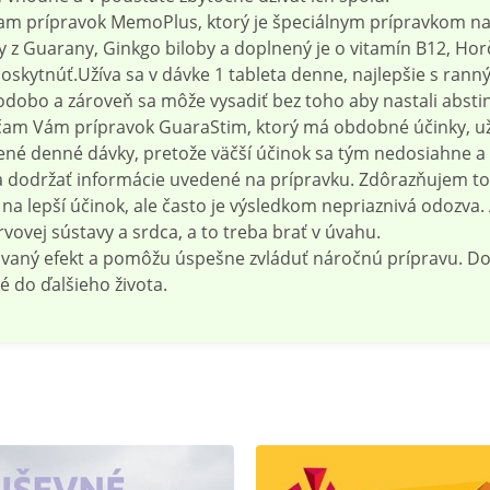
čam prípravok MemoPlus, ktorý je špeciálnym prípravkom na
 z Guarany, Ginkgo biloby a doplnený je o vitamín B12, Horčí
oskytnúť.Užíva sa v dávke 1 tableta denne, najlepšie s ran
obo a zároveň sa môže vysadiť bez toho aby nastali abstin
am Vám prípravok GuaraStim, ktorý má obdobné účinky, užív
né denné dávky, pretože väčší účinok sa tým nedosiahne a z
a dodržať informácie uvedené na prípravku. Zdôrazňujem to z
 na lepší účinok, ale často je výsledkom nepriaznivá odozva.
vovej sústavy a srdca, a to treba brať v úvahu.
ávaný efekt a pomôžu úspešne zvláduť náročnú prípravu. 
é do ďalšieho života.