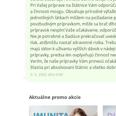
Pri Vašej príprave na štátnice Vám odporú
a činnosti mozgu. Obsahuje prírodné výťažky
jednotlivých látkach môžem na požiadanie p
povzbudivým prípravkom, môže sa brať dlhod
prípravok nesplní Vaše očakávanie, odporúč
Nie je potrebné a žiadúce prekračovať uvede
tlak, atď)môžu nastať zdravotné rizika. Treb
majú sklon k užívaniu vyšších dávok v nádeji
prípravky, predsa len ovplyvňujú činnosť ner
Verím, že naše prípravky Vám prinesú očak
šťastia pri absolvovaní štátnic a všetko dobr
3. 5. 2002 dňa 0:00
Aktuálne promo akcie