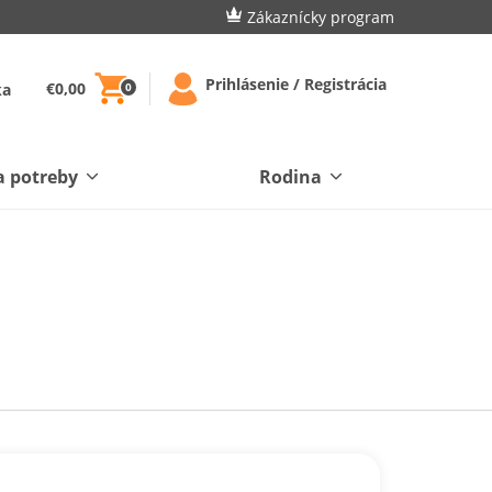
Zákaznícky program
Prihlásenie / Registrácia
€0,00
ka
0
a potreby
Rodina