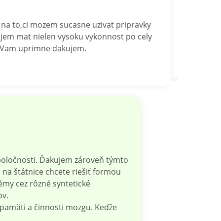
na to,ci mozem sucasne uzivat pripravky
jem mat nielen vysoku vykonnost po cely
d Vam uprimne dakujem.
spoločnosti. Ďakujem zároveň týmto
 na štátnice chcete riešiť formou
lémy cez rôzné syntetické
ov.
 pamäti a činnosti mozgu. Keďže