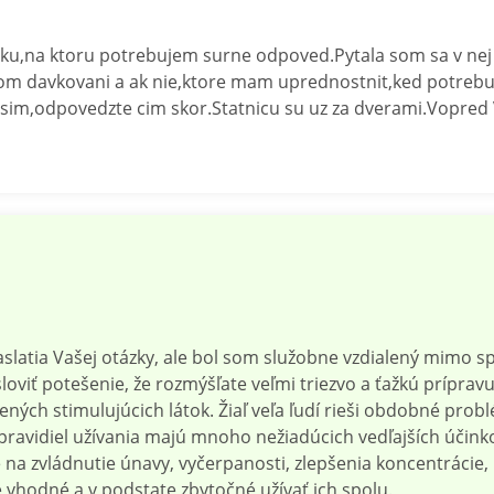
ku,na ktoru potrebujem surne odpoved.Pytala som sa v nej 
m davkovani a ak nie,ktore mam uprednostnit,ked potrebu
osim,odpovedzte cim skor.Statnicu su uz za dverami.Vopre
latia Vašej otázky, ale bol som služobne vzdialený mimo 
oviť potešenie, že rozmýšľate veľmi triezvo a ťažkú prípravu
ných stimulujúcich látok. Žiaľ veľa ľudí rieši obdobné prob
pravidiel užívania majú mnoho nežiadúcich vedľajších účink
a zvládnutie únavy, vyčerpanosti, zlepšenia koncentrácie,
e vhodné a v podstate zbytočné užívať ich spolu.