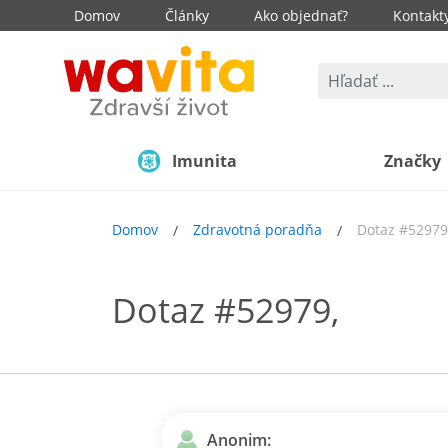
Domov
Články
Ako objednať?
Kontakt
Imunita
Značky
Domov
Zdravotná poradňa
Dotaz #52979
Dotaz #52979,
Anonim: