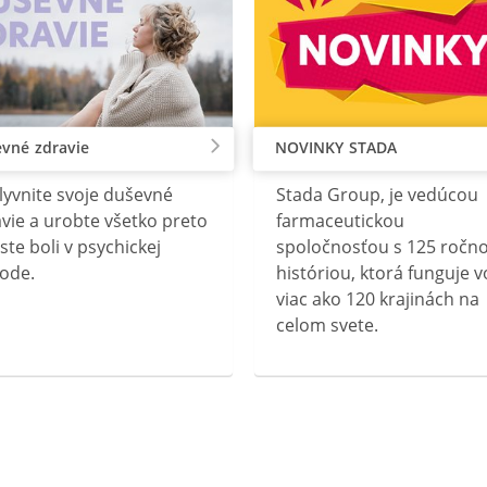
vné zdravie
NOVINKY STADA
lyvnite svoje duševné
Stada Group, je vedúcou
vie a urobte všetko preto
farmaceutickou
ste boli v psychickej
spoločnosťou s 125 ročn
ode.
históriou, ktorá funguje v
viac ako 120 krajinách na
celom svete.