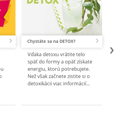
Chystáte sa na DETOX?
Vďaka detoxu vrátite telo
späť do formy a opäť získate
ou
energiu, ktorú potrebujete.
o
Než však začnete zistite si o
detoxikácii viac informácií...