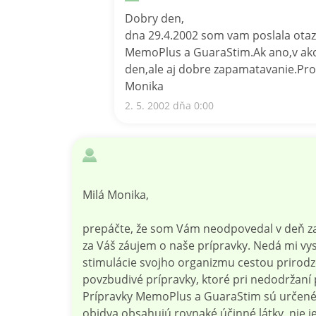
Dobry den,
dna 29.4.2002 som vam poslala otaz
MemoPlus a GuaraStim.Ak ano,v ako
den,ale aj dobre zapamatavanie.Pr
Monika
2. 5. 2002 dňa 0:00
Milá Monika,
prepáčte, že som Vám neodpovedal v deň zas
za Váš záujem o naše prípravky. Nedá mi vysl
stimulácie svojho organizmu cestou prirodze
povzbudivé prípravky, ktoré pri nedodržaní 
Prípravky MemoPlus a GuaraStim sú určené n
obidva obsahujú rovnaké účinné látky, nie j