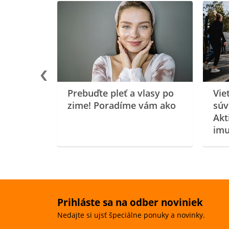
rgiu a
oenzýmu
Prebuďte pleť a vlasy po
Vie
zime! Poradíme vám ako
súv
Akt
imu
Prihláste sa na odber noviniek
Nedajte si ujsť špeciálne ponuky a novinky.