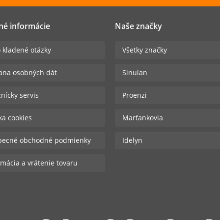
né informácie
Naše značky
 kladené otázky
Všetky značky
ana osobných dát
Sinulan
nícky servis
Proenzi
ika cookies
Marťankovia
becné obchodné podmienky
Idelyn
mácia a vrátenie tovaru