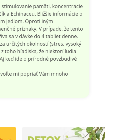
 stimulovanie pamäti, koncentrácie
k a Echinaceu. Bližšie informácie o
ným jedlom. Oproti iným
enčné príznaky. V prípade, že tento
a sa v dávke do 4 tabliet denne.
a určitých okolností (stres, vysoký
 toho hľadiska, že niektorí ľudia
 Aj keď ide o prírodné povzbudivé
Dovoľte mi popriať Vám mnoho