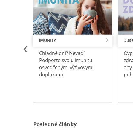
IMUNITA
Duše
lu
Chladné dni? Nevadí!
Ovp
rebný na
Podporte svoju imunitu
zdra
očného
osvedčenými výživovými
aby 
doplnkami.
poh
ravín
ovou
Posledné články