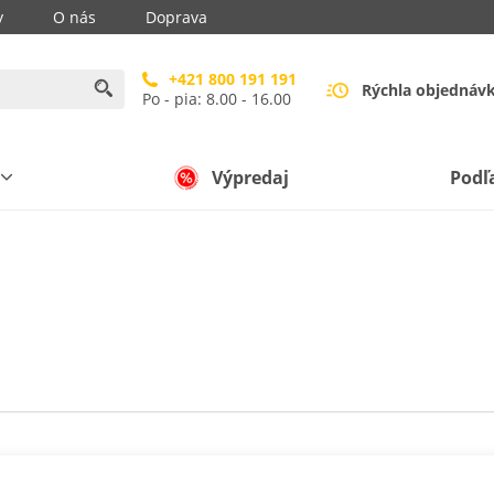
y
O nás
Doprava
+421 800 191 191
Rýchla objednáv
Po - pia: 8.00 - 16.00
Výpredaj
Podľ