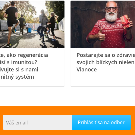
te, ako regenerácia
Postarajte sa o zdravi
isí s imunitou?
svojich blízkych nielen
ivujte si s nami
Vianoce
nitný systém
Váš email