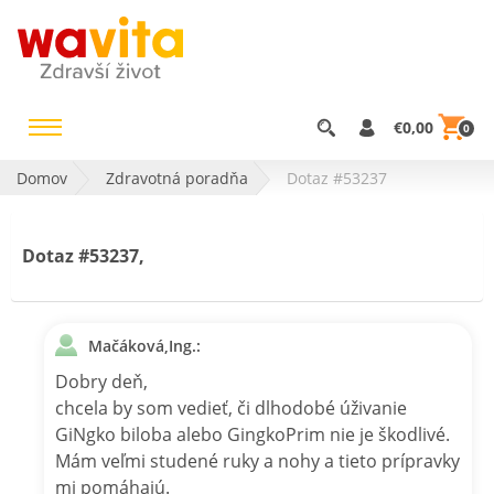
€0,00
0
Domov
Zdravotná poradňa
Dotaz #53237
Dotaz #53237,
Mačáková,Ing.:
Dobry deň,
chcela by som vedieť, či dlhodobé úživanie
GiNgko biloba alebo GingkoPrim nie je škodlivé.
Mám veľmi studené ruky a nohy a tieto prípravky
mi pomáhajú.