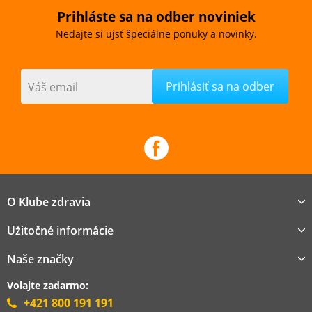
Prihláste sa na odber noviniek
Nedajte si ujsť špeciálne ponuky a novinky.
Váš email
O Klube zdravia
Užitočné informácie
Naše značky
Volajte zadarmo:
+421 800 191 191