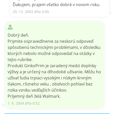
Ďakujem, prajem všetko dobré v novom roku.
29. 12. 2003 dňa 0:00
Dobrý deň.
Prijmite ospravedlnenie za neskorú odpoveď
spôsobenú technickými problémami, v dôsledku
ktorých nebolo možné odpovedať na otázky v
tejto rubrike.
Produkt GinkoPrim je zaradený medzi doplnky
výživy a je určený na dlhodobé užívanie. Môžu ho
užívať ľudia trpiaci vysokým i nízkym krvným
tlakom, rôzneho veku , obidvoch pohlaví bez
rizika vzniku vedľajších účinkov.
Príjemný deň želá Walmark.
1. 8. 2004 dňa 0:52