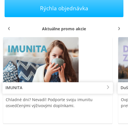
Rýchla objednávka
Aktuálne promo akcie
IMUNITA
Duš
Chladné dni? Nevadí! Podporte svoju imunitu
Ovp
osvedčenými výživovými doplnkami.
pre