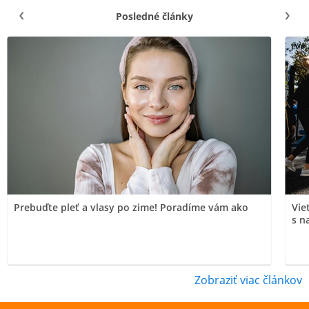
Posledné články
Prebuďte pleť a vlasy po zime! Poradíme vám ako
Vie
s n
Zobraziť viac článkov