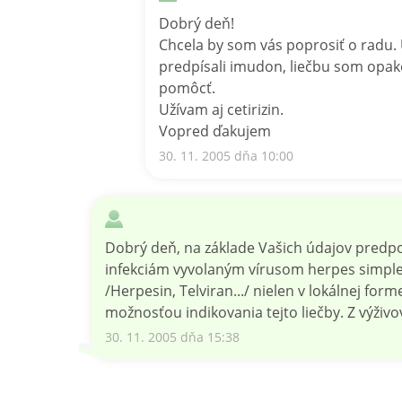
Dobrý deň!
Chcela by som vás poprosiť o radu.
predpísali imudon, liečbu som opako
pomôcť.
Užívam aj cetirizin.
Vopred ďakujem
30. 11. 2005 dňa 10:00
Dobrý deň, na základe Vašich údajov predpok
infekciám vyvolaným vírusom herpes simplex
/Herpesin, Telviran.../ nielen v lokálnej fo
možnosťou indikovania tejto liečby. Z výži
30. 11. 2005 dňa 15:38