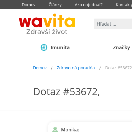
Domov
Články
Ako objednať?
Kontakt
Imunita
Značky
Domov
Zdravotná poradňa
Dotaz #53672
Dotaz #53672,
Monika: