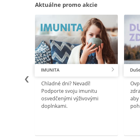
Aktuálne promo akcie
IMUNITA
Duše
lu
Chladné dni? Nevadí!
Ovp
rebný na
Podporte svoju imunitu
zdra
očného
osvedčenými výživovými
aby 
doplnkami.
poh
ravín
ovou