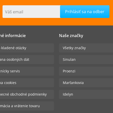
Váš email
né informácie
Naše značky
 kladené otázky
Všetky značky
ana osobných dát
Sinulan
nícky servis
Proenzi
ika cookies
Marťankovia
becné obchodné podmienky
Idelyn
mácia a vrátenie tovaru