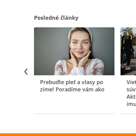
Posledné články
rgiu a
oenzýmu
Prebuďte pleť a vlasy po
Vie
zime! Poradíme vám ako
súv
Akt
imu