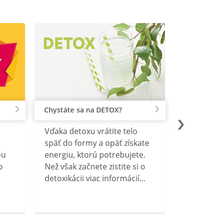
Chystáte sa na DETOX?
Vďaka detoxu vrátite telo
späť do formy a opäť získate
ou
energiu, ktorú potrebujete.
o
Než však začnete zistite si o
detoxikácii viac informácií...