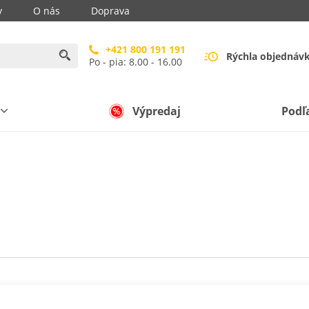
y
O nás
Doprava
+421 800 191 191
Rýchla objednáv
Po - pia: 8.00 - 16.00
Výpredaj
Podľ