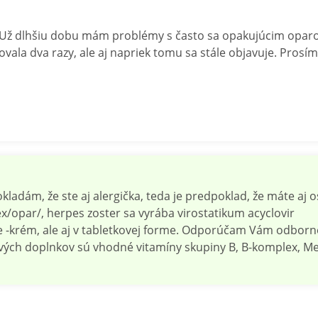
 Už dlhšiu dobu mám problémy s často sa opakujúcim oparom
vala dva razy, ale aj napriek tomu sa stále objavuje. Prosí
ladám, že ste aj alergička, teda je predpoklad, že máte aj 
/opar/, herpes zoster sa vyrába virostatikum acyclovir
rme -krém, ale aj v tabletkovej forme. Odporúčam Vám odborné
vových doplnkov sú vhodné vitamíny skupiny B, B-komplex, M