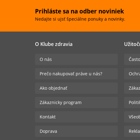
Prihláste sa na odber noviniek
Nedajte si ujsť špeciálne ponuky a novinky.
O Klube zdravia
Užitoč
O nás
Často
Prečo nakupovať práve u nás?
Ochr
Ako objednať
Zákaz
Zákaznicky program
Polit
Kontakt
Všeo
Doprava
Rekla