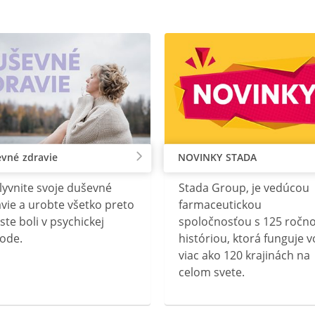
vné zdravie
NOVINKY STADA
lyvnite svoje duševné
Stada Group, je vedúcou
vie a urobte všetko preto
farmaceutickou
ste boli v psychickej
spoločnosťou s 125 ročn
ode.
históriou, ktorá funguje v
viac ako 120 krajinách na
celom svete.