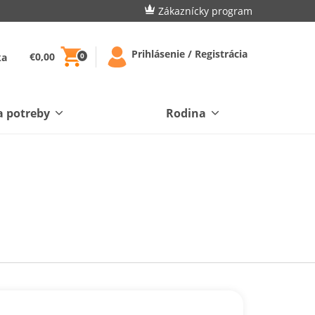
Zákaznícky program
Prihlásenie / Registrácia
€0,00
ka
0
a potreby
Rodina