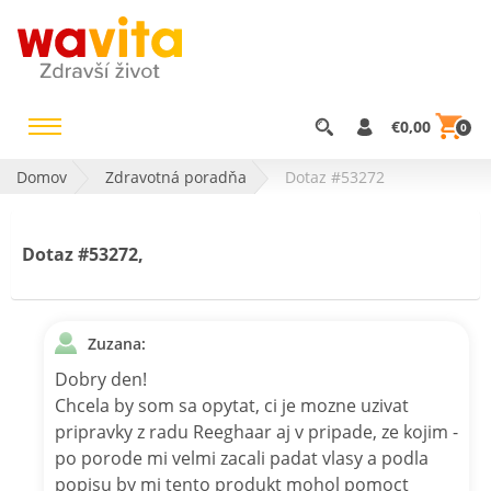
€0,00
0
Domov
Zdravotná poradňa
Dotaz #53272
Dotaz #53272,
Zuzana:
Dobry den!
Chcela by som sa opytat, ci je mozne uzivat
pripravky z radu Reeghaar aj v pripade, ze kojim -
po porode mi velmi zacali padat vlasy a podla
popisu by mi tento produkt mohol pomoct