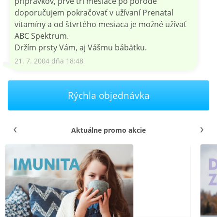
prípravkov, prvé tri mesiace po pôrode
doporučujem pokračovať v užívaní Prenatal
vitamíny a od štvrtého mesiaca je možné užívať
ABC Spektrum.
Držím prsty Vám, aj Vášmu bábätku.
21. 7. 2004 dňa 18:48
Rýchla objednávka
Aktuálne promo akcie