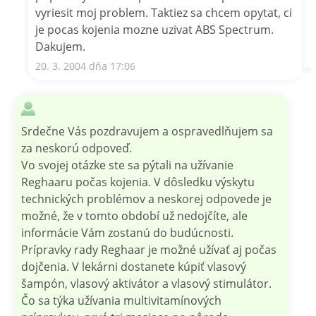
vyriesit moj problem. Taktiez sa chcem opytat, ci
je pocas kojenia mozne uzivat ABS Spectrum.
Dakujem.
20. 3. 2004 dňa 17:06
Srdečne Vás pozdravujem a ospravedlňujem sa
za neskorú odpoveď.
Vo svojej otázke ste sa pýtali na užívanie
Reghaaru počas kojenia. V dôsledku výskytu
technických problémov a neskorej odpovede je
možné, že v tomto období už nedojčíte, ale
informácie Vám zostanú do budúcnosti.
Prípravky rady Reghaar je možné užívať aj počas
dojčenia. V lekárni dostanete kúpiť vlasový
šampón, vlasový aktivátor a vlasový stimulátor.
Čo sa týka užívania multivitamínových