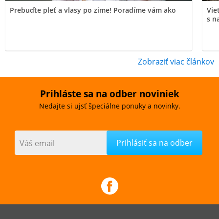
Prebuďte pleť a vlasy po zime! Poradíme vám ako
Vie
s n
Zobraziť viac článkov
Prihláste sa na odber noviniek
Nedajte si ujsť špeciálne ponuky a novinky.
Váš email