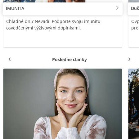
IMUNITA
Duš
Chladné dni? Nevadí! Podporte svoju imunitu
Ovp
osvedčenými výživovými doplnkami.
pre
Posledné články