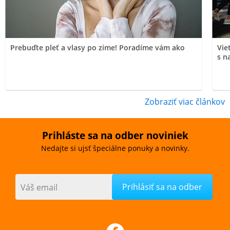
Prebuďte pleť a vlasy po zime! Poradíme vám ako
Vie
s n
Zobraziť viac článkov
Prihláste sa na odber noviniek
Nedajte si ujsť špeciálne ponuky a novinky.
Váš email