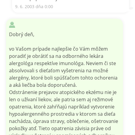
9. 6. 2003 dňa 0:00
Dobrý deň,
vo Vašom prípade najlepšie čo Vám môžem
poradiť je obrátiť sa na odborného lekára
alergológa respektíve imunológa. Neviem či ste
absolvovali s dieťaťom vyšetrenia na možné
alergény, ktoré boli spúšťačom tohto ochorenia
a aká liečba bola doporučená.
Odstránenie prejavov atopického ekzému nie je
len o užívaní liekov, ale patria sem aj režimové
opatrenia, ktoré zahŕňajú napríklad vytvorenie
hypoalergenného prostredia v ktorom sa dieťa
nachádza, úprava stravy, oblečenie, ošetrovanie
pokožky atď. Tieto opatrenia závisia práve od