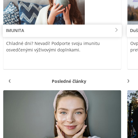
IMUNITA
Duš
Chladné dni? Nevadí! Podporte svoju imunitu
Ovp
osvedčenými výživovými doplnkami.
pre
Posledné články