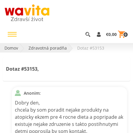
€0,00
0
Domov
Zdravotná poradňa
Dotaz #53153
Dotaz #53153,
Anonim:
Dobry den,
chcela by som poradit nejake produkty na
atopicky ekzem pre 4 rocne dieta a popripade ak
existuje nejake zdruzenie s takto postihnutymi
detmi poprosila by som kontakt.