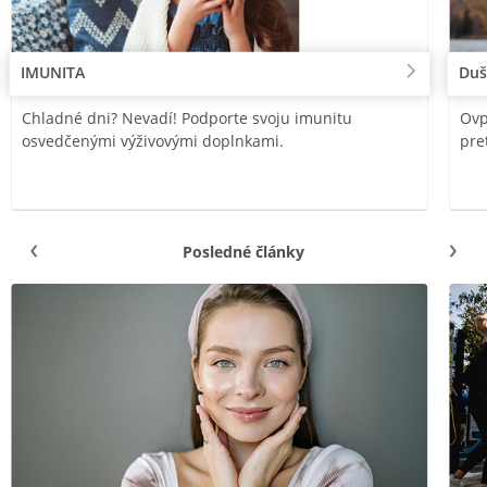
IMUNITA
Duš
Chladné dni? Nevadí! Podporte svoju imunitu
Ovp
osvedčenými výživovými doplnkami.
pre
Posledné články