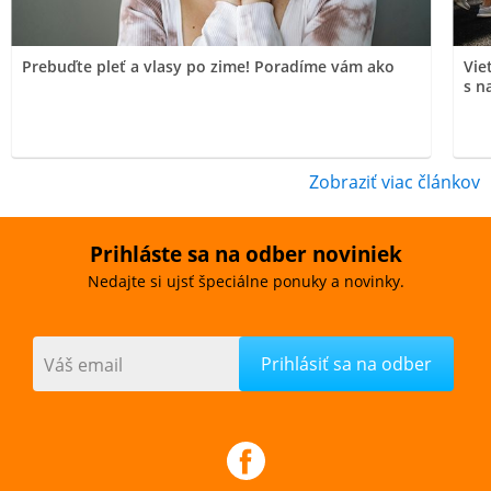
Prebuďte pleť a vlasy po zime! Poradíme vám ako
Vie
s n
Zobraziť viac článkov
Prihláste sa na odber noviniek
Nedajte si ujsť špeciálne ponuky a novinky.
Váš email