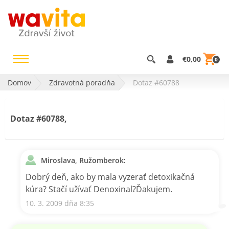
€0,00
0
Domov
Zdravotná poradňa
Dotaz #60788
Dotaz #60788,
Miroslava, Ružomberok:
Dobrý deň, ako by mala vyzerať detoxikačná
kúra? Stačí užívať Denoxinal?Ďakujem.
10. 3. 2009 dňa 8:35