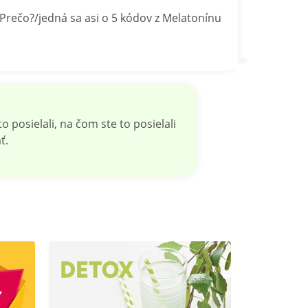
rečo?/jedná sa asi o 5 kódov z Melatonínu
posielali, na čom ste to posielali
ť.