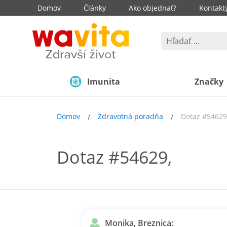
Domov
Články
Ako objednať?
Kontakt
Imunita
Značky
Domov
Zdravotná poradňa
Dotaz #54629
Dotaz #54629,
Monika, Breznica: