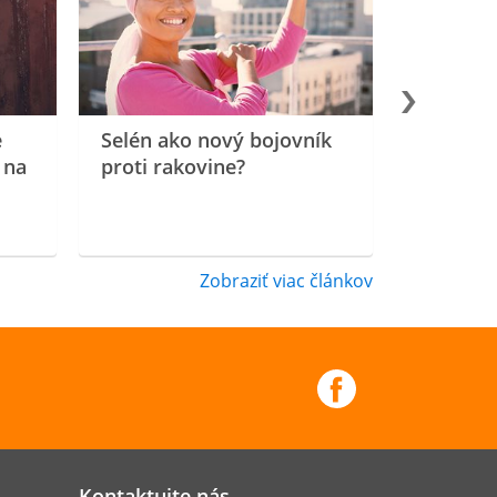
e
Selén ako nový bojovník
 na
proti rakovine?
Zobraziť viac článkov
Kontaktujte nás