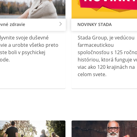
vné zdravie
NOVINKY STADA
lyvnite svoje duševné
Stada Group, je vedúcou
vie a urobte všetko preto
farmaceutickou
ste boli v psychickej
spoločnosťou s 125 ročn
ode.
históriou, ktorá funguje v
viac ako 120 krajinách na
celom svete.