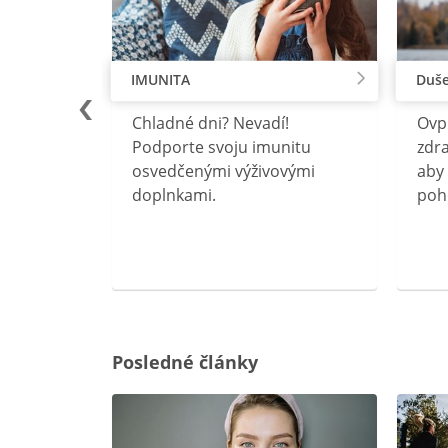
IMUNITA
Duše
lu
Chladné dni? Nevadí!
Ovp
rebný na
Podporte svoju imunitu
zdra
očného
osvedčenými výživovými
aby 
doplnkami.
poh
ravín
ovou
Posledné články
rgiu a