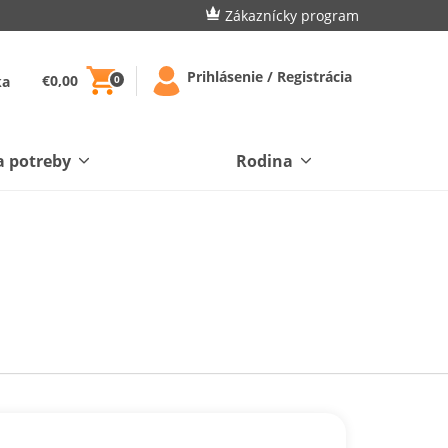
Zákaznícky program
Prihlásenie / Registrácia
€0,00
ka
0
a potreby
Rodina