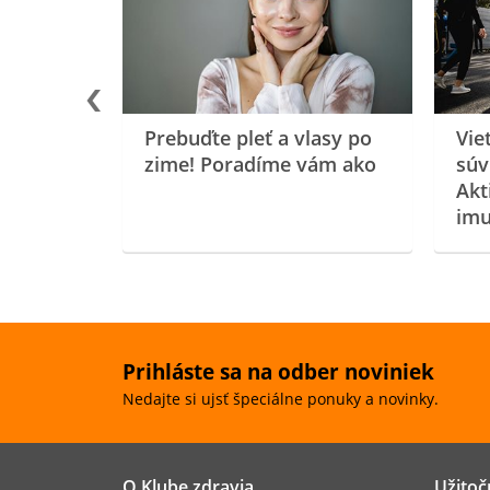
oenzýmu
Prebuďte pleť a vlasy po
Vie
zime! Poradíme vám ako
súv
Akt
imu
Prihláste sa na odber noviniek
Nedajte si ujsť špeciálne ponuky a novinky.
O Klube zdravia
Užitoč