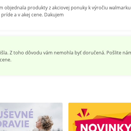
m objednala produkty z akciovej ponuky k výročiu walmark
 príde a v akej cene. Dakujem
rišla. Z toho dôvodu vám nemohla byť doručená. Pošlite n
 cene.