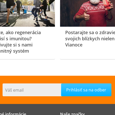
te, ako regenerácia
Postarajte sa o zdravi
isí s imunitou?
svojich blízkych nielen
ivujte si s nami
Vianoce
nitný systém
Váš email
né informácie
Naše značky