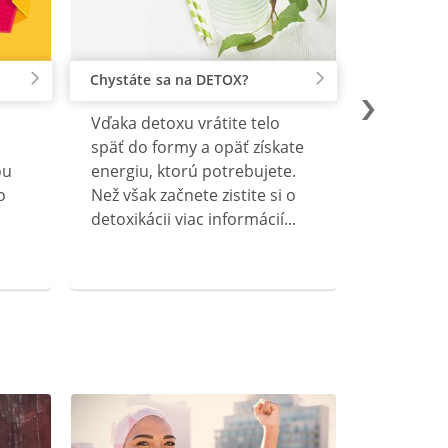
Chystáte sa na DETOX?
Vďaka detoxu vrátite telo
späť do formy a opäť získate
ou
energiu, ktorú potrebujete.
o
Než však začnete zistite si o
detoxikácii viac informácií...