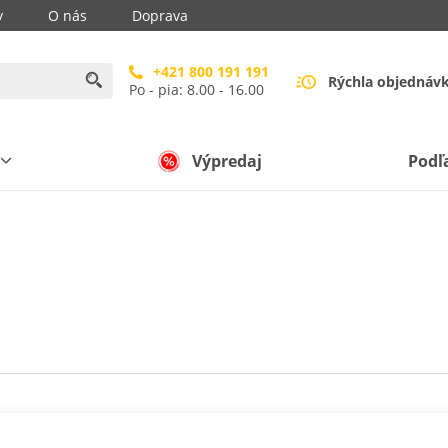
y
O nás
Doprava
+421 800 191 191
Rýchla objednáv
Po - pia: 8.00 - 16.00
Výpredaj
Podľ