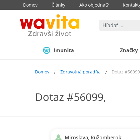
Domov
Články
Ako objednať?
Kontakt
Imunita
Značky
Domov
Zdravotná poradňa
Dotaz #56099
Dotaz #56099,
Miroslava, Ružomberok: