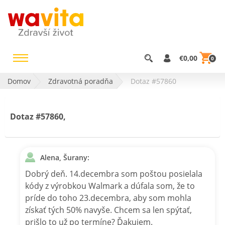
€0,00
0
Domov
Zdravotná poradňa
Dotaz #57860
Dotaz #57860,
Alena, Šurany:
Dobrý deň. 14.decembra som poštou posielala
kódy z výrobkou Walmark a dúfala som, že to
príde do toho 23.decembra, aby som mohla
získať tých 50% navyše. Chcem sa len spýtať,
prišlo to už po termíne? Ďakujem.