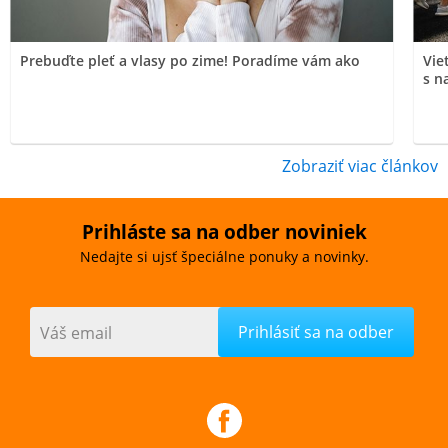
Prebuďte pleť a vlasy po zime! Poradíme vám ako
Vie
s n
Zobraziť viac článkov
Prihláste sa na odber noviniek
Nedajte si ujsť špeciálne ponuky a novinky.
Váš email