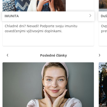
IMUNITA
Duš
Chladné dni? Nevadí! Podporte svoju imunitu
Ovp
osvedčenými výživovými doplnkami.
pre
Posledné články