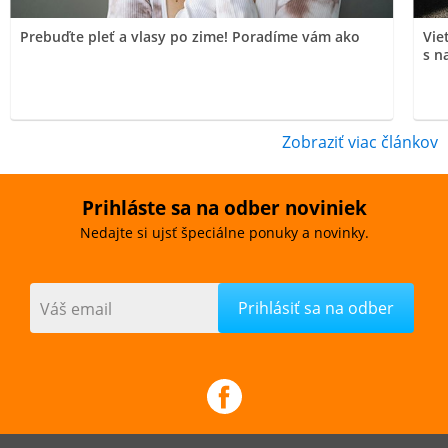
Prebuďte pleť a vlasy po zime! Poradíme vám ako
Vie
s n
Zobraziť viac článkov
Prihláste sa na odber noviniek
Nedajte si ujsť špeciálne ponuky a novinky.
Váš email