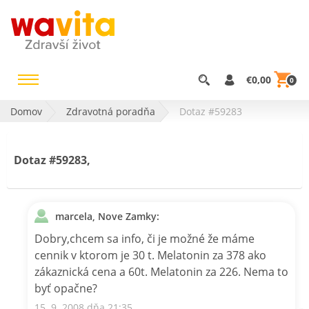
€0,00
0
Domov
Zdravotná poradňa
Dotaz #59283
Dotaz #59283,
marcela, Nove Zamky:
Dobry,chcem sa info, či je možné že máme
cennik v ktorom je 30 t. Melatonin za 378 ako
zákaznická cena a 60t. Melatonin za 226. Nema to
byť opačne?
15. 9. 2008 dňa 21:35