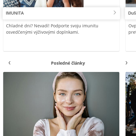
IMUNITA
Duš
Chladné dni? Nevadí! Podporte svoju imunitu
Ovp
osvedčenými výživovými doplnkami.
pre
Posledné články