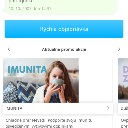
porcii jedla.
10. 10. 2007 dňa 14:37
Rýchla objednávka
Aktuálne promo akcie
IMUNITA
Duš
Chladné dni? Nevadí! Podporte svoju imunitu
Ovp
osvedčenými výživovými doplnkami.
pre