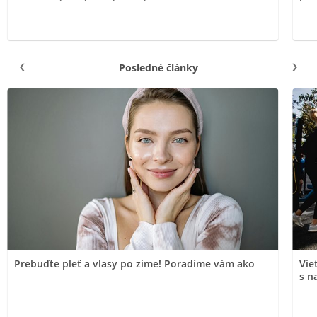
Posledné články
Prebuďte pleť a vlasy po zime! Poradíme vám ako
Vie
s n