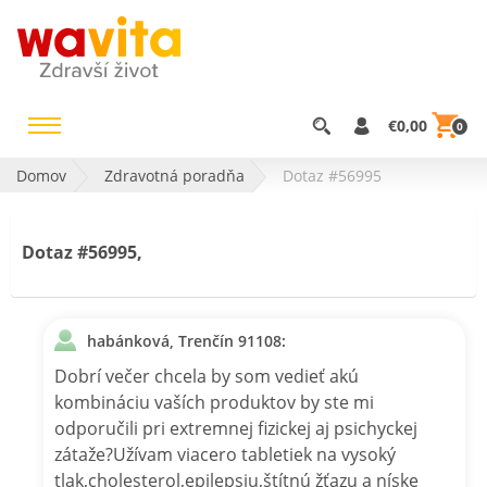
€0,00
0
Domov
Zdravotná poradňa
Dotaz #56995
Dotaz #56995,
habánková, Trenčín 91108:
Dobrí večer chcela by som vedieť akú
kombináciu vaších produktov by ste mi
odporučili pri extremnej fizickej aj psichyckej
zátaže?Užívam viacero tabletiek na vysoký
tlak,cholesterol,epilepsiu,štítnú žťazu a níske