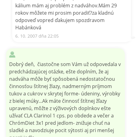
kálium mám aj problém z nadváhov.Mám 29
rokov môžete mi prosim poradiť?za kladnú
odpoveď vopred ďakujem spozdravom
Habánková
6. 10. 2007 dňa 22:05
Dobrý deň, čiastočne som Vám už odpovedala v
predchádzajúcej otázke, ešte doplním, že aj
nadváha môže byť spôsobená nedostatočnou
činnosťou štítnej žlazy, nadmerným príjmom
tukov a cukrov v skrytej forme- údeniny, výrobky
z bielej múky...Ak máte činnosť štítnej žľazy
upravenú, môžte z výživových doplnkov ešte
užívať CLA Clarinol 1 cps. po obdede a večer a
ChrómDiet 3x1 pred jedlom- znižuje chuť na
sladké a navodziuje pocit sýtosti aj pri menšej