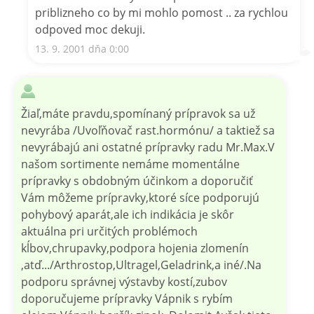
priblizneho co by mi mohlo pomost .. za rychlou
odpoved moc dekuji.
13. 9. 2001 dňa 0:00
Žiaľ,máte pravdu,spomínaný prípravok sa už
nevyrába /Uvoľňovač rast.hormónu/ a taktiež sa
nevyrábajú ani ostatné prípravky radu Mr.Max.V
našom sortimente nemáme momentálne
prípravky s obdobným účinkom a doporučiť
Vám môžeme prípravky,ktoré síce podporujú
pohybový aparát,ale ich indikácia je skôr
aktuálna pri určitých problémoch
kĺbov,chrupavky,podpora hojenia zlomenín
,atď.../Arthrostop,Ultragel,Geladrink,a iné/.Na
podporu správnej výstavby kostí,zubov
doporučujeme prípravky Vápnik s rybím