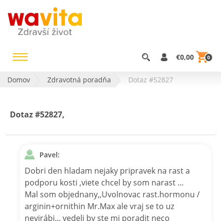
€0,00
0
Domov
Zdravotná poradňa
Dotaz #52827
Dotaz #52827,
Pavel:
Dobri den hladam nejaky pripravek na rast a
podporu kosti ,viete chcel by som narast ...
Mal som objednany,,Uvolnovac rast.hormonu /
arginin+ornithin Mr.Max ale vraj se to uz
nevirábi... vedeli by ste mi poradit neco