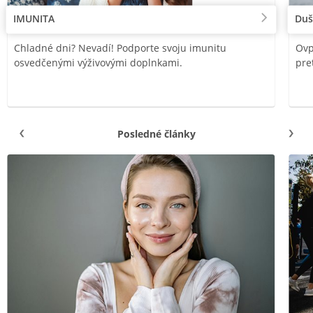
IMUNITA
Duš
Chladné dni? Nevadí! Podporte svoju imunitu
Ovp
osvedčenými výživovými doplnkami.
pre
Posledné články