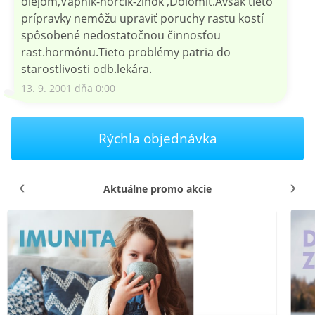
olejom,Vápnik-horčík-zinok ,Dolomit.Avšak tieto
prípravky nemôžu upraviť poruchy rastu kostí
spôsobené nedostatočnou činnosťou
rast.hormónu.Tieto problémy patria do
starostlivosti odb.lekára.
13. 9. 2001 dňa 0:00
Rýchla objednávka
Aktuálne promo akcie