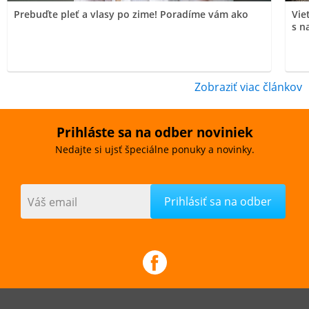
Prebuďte pleť a vlasy po zime! Poradíme vám ako
Vie
s n
Zobraziť viac článkov
Prihláste sa na odber noviniek
Nedajte si ujsť špeciálne ponuky a novinky.
Váš email