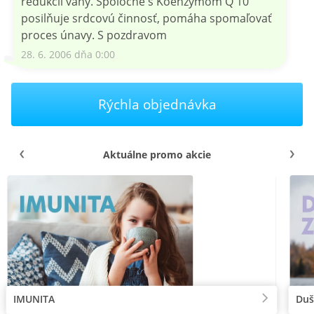
redukcii váhy. Spoločne s Koenzýmom Q 10
posilňuje srdcovú činnosť, pomáha spomaľovať
proces únavy. S pozdravom
28. 6. 2006 dňa 0:00
Rýchla objednávka
Aktuálne promo akcie
IMUNITA
Duš