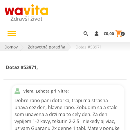
€0,00
0
Domov
Zdravotná poradňa
Dotaz #53971
Dotaz #53971,
Viera, Lehota pri Nitre:
Dobre rano pani dotorka, trapi ma strasna
unava cez den, hlavne rano. Zobudim sa a stale
som unavena a drzi ma to cely den. Za den
vypijem 1-2 kavy, tekutin 2-2.5 l niekedy aj viac,
uzivam Guaranu 2x denne 1 tabl. Mate v ponuke