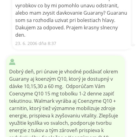
vyrobkov co by mi pomohlo unavu odstranit,
alebo mam zvysit davkovanie Guarany? Guaranu
som sa rozhodla uzivat pri bolestiach hlavy.
Dakujem za odpoved. Prajem krasny slnecny
den.
23. 6. 2006 dňa 8:37
Dobrý deň, pri únave je vhodné podávať okrem
Guarany aj koenzým Q10, ktorý je dostupný v
dávke 10,15,30 a 60 mg. Odporúčam Vám
Coenzyme Q10 15 mg tobolku 1-2 denne zapiť
tekutinou. Walmark vyrába aj Coenzyme Q10 +
carnitin, ktorý tiež významne mobilizuje zdroje
energie, prispieva k zvyšovaniu vitality. Zlepšuje
využitie kyslíka vo svaloch, podporuje tvorbu
energie z tukov a tým zároveň prispieva k