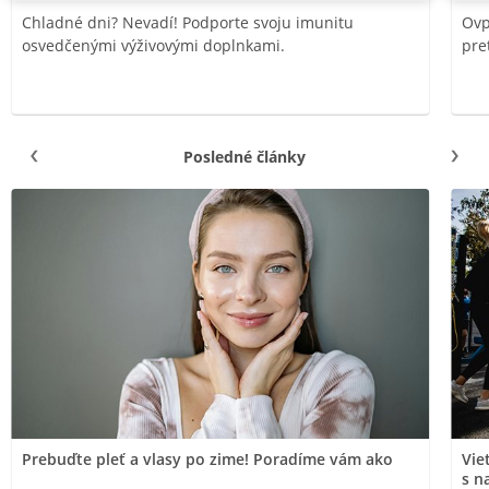
Chladné dni? Nevadí! Podporte svoju imunitu
Ovp
osvedčenými výživovými doplnkami.
pre
Posledné články
Prebuďte pleť a vlasy po zime! Poradíme vám ako
Vie
s n