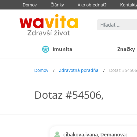
Domov
Články
Ako objednať?
Kontakt
Imunita
Značky
Domov
Zdravotná poradňa
Dotaz #54506
Dotaz #54506,
cibakova.ivana, Demanova: