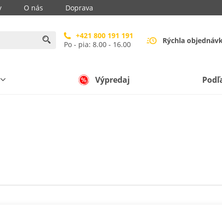
y
O nás
Doprava
+421 800 191 191
Rýchla objednáv
Po - pia: 8.00 - 16.00
Výpredaj
Podľ