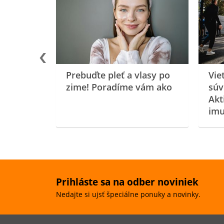
rgiu a
oenzýmu
Prebuďte pleť a vlasy po
Vie
zime! Poradíme vám ako
súv
Akt
imu
Prihláste sa na odber noviniek
Nedajte si ujsť špeciálne ponuky a novinky.