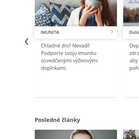
IMUNITA
Duše
lu
Chladné dni? Nevadí!
Ovp
rebný na
Podporte svoju imunitu
zdra
očného
osvedčenými výživovými
aby 
doplnkami.
poh
ravín
ovou
Posledné články