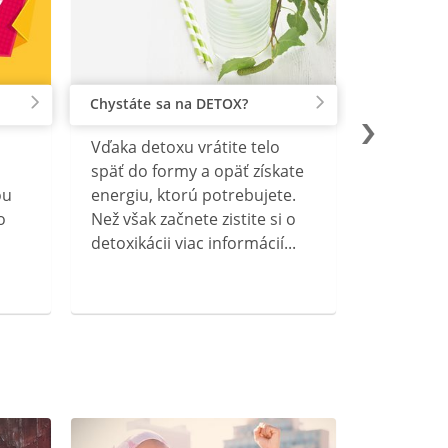
Chystáte sa na DETOX?
Vďaka detoxu vrátite telo
späť do formy a opäť získate
ou
energiu, ktorú potrebujete.
o
Než však začnete zistite si o
detoxikácii viac informácií...