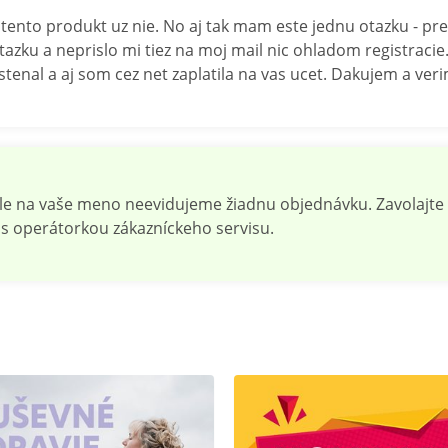
 tento produkt uz nie. No aj tak mam este jednu otazku - p
azku a neprislo mi tiez na moj mail nic ohladom registracie
tenal a aj som cez net zaplatila na vas ucet. Dakujem a veri
 ale na vaše meno neevidujeme žiadnu objednávku. Zavolajt
 s operátorkou zákazníckeho servisu.