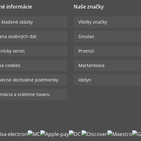
né informácie
Naše značky
 kladené otázky
Všetky značky
ana osobných dát
Sinulan
nícky servis
Proenzi
ika cookies
Marťankovia
becné obchodné podmienky
Idelyn
mácia a vrátenie tovaru