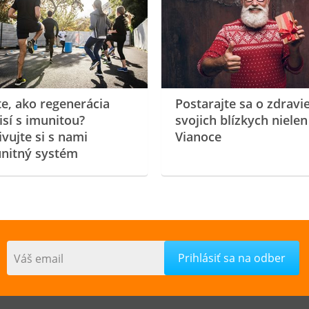
te, ako regenerácia
Postarajte sa o zdravi
isí s imunitou?
svojich blízkych nielen
ivujte si s nami
Vianoce
nitný systém
Váš email