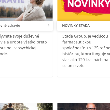
vné zdravie
NOVINKY STADA
lyvnite svoje duševné
Stada Group, je vedúcou
vie a urobte všetko preto
farmaceutickou
ste boli v psychickej
spoločnosťou s 125 ročn
ode.
históriou, ktorá funguje v
viac ako 120 krajinách na
celom svete.