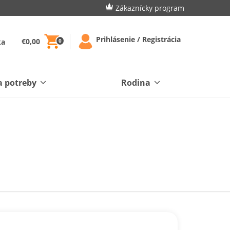
Zákaznícky program
Prihlásenie / Registrácia
€0,00
ka
0
a potreby
Rodina