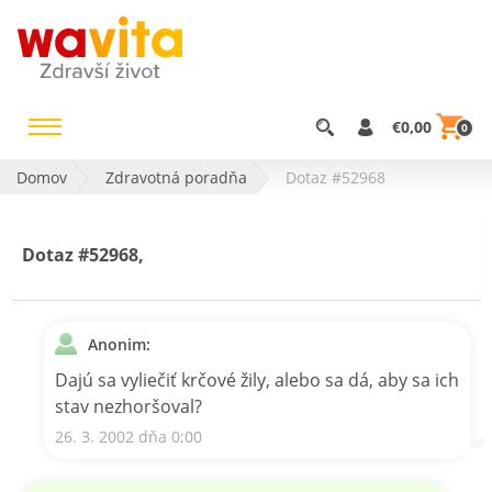
€0,00
0
Domov
Zdravotná poradňa
Dotaz #52968
Dotaz #52968,
Anonim:
Dajú sa vyliečiť krčové žily, alebo sa dá, aby sa ich
stav nezhoršoval?
26. 3. 2002 dňa 0:00