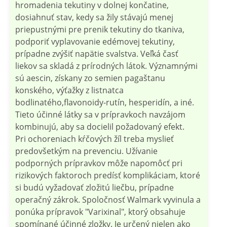
hromadenia tekutiny v dolnej končatine,
dosiahnuť stav, kedy sa žily stávajú menej
priepustnými pre prenik tekutiny do tkaniva,
podporiť vyplavovanie edémovej tekutiny,
prípadne zvýšiť napätie svalstva. Veľká časť
liekov sa skladá z prírodných látok. Významnými
sú aescin, získany zo semien pagaštanu
konského, výťažky z listnatca
bodlinatého,flavonoidy-rutín, hesperidín, a iné.
Tieto účinné látky sa v prípravkoch navzájom
kombinujú, aby sa docielil požadovaný efekt.
Pri ochoreniach kŕčových žíl treba myslieť
predovšetkým na prevenciu. Užívanie
podporných prípravkov môže napomôcť pri
rizikových faktoroch predísť komplikáciam, ktoré
si budú vyžadovať zložitú liečbu, prípadne
operačný zákrok. Spoločnosť Walmark vyvinula a
ponúka prípravok "Varixinal", ktorý obsahuje
spomínané účinné zložky. Je určený nielen ako