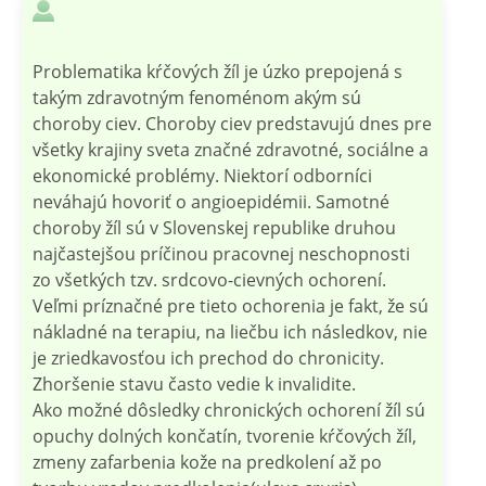
Problematika kŕčových žíl je úzko prepojená s
takým zdravotným fenoménom akým sú
choroby ciev. Choroby ciev predstavujú dnes pre
všetky krajiny sveta značné zdravotné, sociálne a
ekonomické problémy. Niektorí odborníci
neváhajú hovoriť o angioepidémii. Samotné
choroby žíl sú v Slovenskej republike druhou
najčastejšou príčinou pracovnej neschopnosti
zo všetkých tzv. srdcovo-cievných ochorení.
Veľmi príznačné pre tieto ochorenia je fakt, že sú
nákladné na terapiu, na liečbu ich následkov, nie
je zriedkavosťou ich prechod do chronicity.
Zhoršenie stavu často vedie k invalidite.
Ako možné dôsledky chronických ochorení žíl sú
opuchy dolných končatín, tvorenie kŕčových žíl,
zmeny zafarbenia kože na predkolení až po