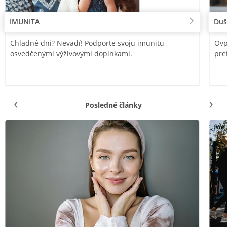
IMUNITA
Duš
Chladné dni? Nevadí! Podporte svoju imunitu
Ovp
osvedčenými výživovými doplnkami.
pre
Posledné články