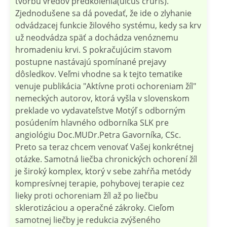
tvorbu vredov predkolenia(ulcus cruris).
Zjednodušene sa dá povedať, že ide o zlyhanie
odvádzacej funkcie žilového systému, kedy sa krv
už neodvádza späť a dochádza venóznemu
hromadeniu krvi. S pokračujúcim stavom
postupne nastávajú spomínané prejavy
dôsledkov. Veľmi vhodne sa k tejto tematike
venuje publikácia "Aktívne proti ochoreniam žíl"
nemeckých autorov, ktorá vyšla v slovenskom
preklade vo vydavateľstve Motýľ s odborným
posúdením hlavného odborníka SLK pre
angiológiu Doc.MUDr.Petra Gavorníka, CSc.
Preto sa teraz chcem venovať Vašej konkrétnej
otázke. Samotná liečba chronických ochorení žíl
je široký komplex, ktorý v sebe zahŕňa metódy
kompresívnej terapie, pohybovej terapie cez
lieky proti ochoreniam žíl až po liečbu
sklerotizáciou a operačné zákroky. Cieľom
samotnej liečby je redukcia zvýšeného