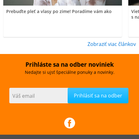
Prebuďte pleť a vlasy po zime! Poradíme vám ako
Vie
s n
Zobraziť viac článkov
Prihláste sa na odber noviniek
Nedajte si ujsť špeciálne ponuky a novinky.
Váš email