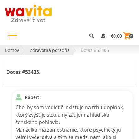
€0,00
0
Domov
Zdravotná poradňa
Dotaz #53405
Dotaz #53405,
Róbert:
Chel by som vedieť či existuje na trhu doplnok,
ktorý zvyšuje sexualny záujem z hladiska
ženského pohlavia.
Manželka má zamestnanie, ktoré psychický ju
veľmi vyčerpáva a tým sa medzi nami ako si