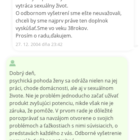
vytráca sexuálny život.
O odbornom vyšetrení sme ešte neuvažovali,
chceli by sme najprv práve ten doplnok
vyskúšať.Sme vo veku 38rokov.
Prosím o radu,ďakujem.
27. 12. 2004 dňa 23:42
Dobrý deň,
psychická pohoda ženy sa odráža nielen na jej
práci, chode domácnosti, ale aj v sexuálnom
živote. Nie je problém jednoducho začať užívať
produkt zvyšujúci potenciu, nikde však nie je
záruka, že pomôže. V prvom rade je dôležité
porozprávať sa navzájom otvorene o svojich
problémoch a ťažkostiach s nimi súvisiacich, o
predstavách každého z vás. Odborné vyšetrenie