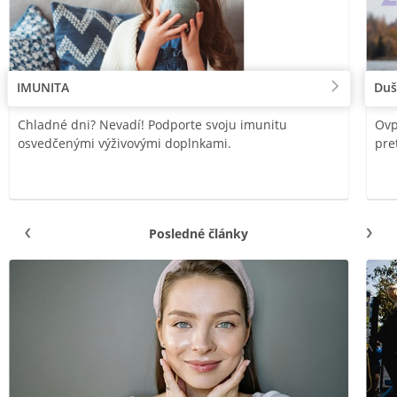
IMUNITA
Duš
Chladné dni? Nevadí! Podporte svoju imunitu
Ovp
osvedčenými výživovými doplnkami.
pre
Posledné články