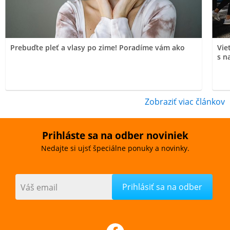
Prebuďte pleť a vlasy po zime! Poradíme vám ako
Vie
s n
Zobraziť viac článkov
Prihláste sa na odber noviniek
Nedajte si ujsť špeciálne ponuky a novinky.
Váš email