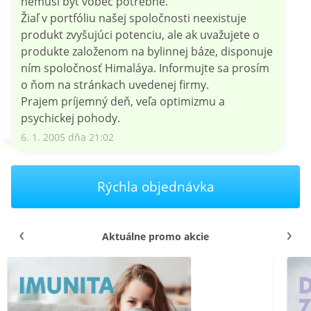
nemusí byť vôbec potrebné.
Žiaľ v portfóliu našej spoločnosti neexistuje
produkt zvyšujúci potenciu, ale ak uvažujete o
produkte založenom na bylinnej báze, disponuje
ním spoločnosť Himaláya. Informujte sa prosím
o ňom na stránkach uvedenej firmy.
Prajem príjemný deň, veľa optimizmu a
psychickej pohody.
6. 1. 2005 dňa 21:02
Rýchla objednávka
Aktuálne promo akcie