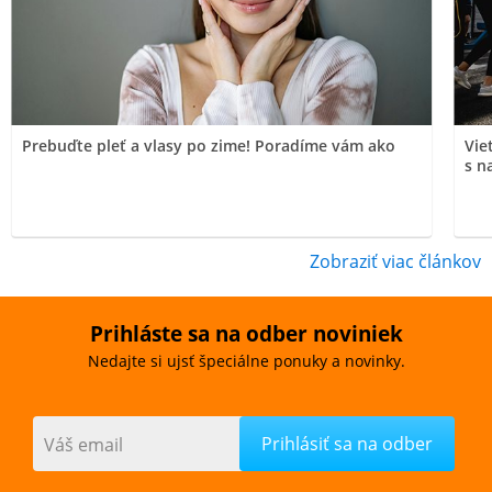
Prebuďte pleť a vlasy po zime! Poradíme vám ako
Vie
s n
Zobraziť viac článkov
Prihláste sa na odber noviniek
Nedajte si ujsť špeciálne ponuky a novinky.
Váš email