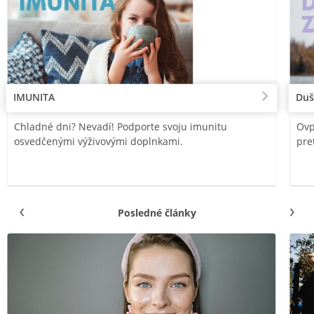
IMUNITA
Duš
Chladné dni? Nevadí! Podporte svoju imunitu
Ovp
osvedčenými výživovými doplnkami.
pre
Posledné články