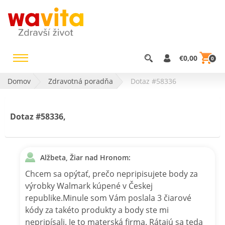
€0,00
0
Domov
Zdravotná poradňa
Dotaz #58336
Dotaz #58336,
Alžbeta, Žiar nad Hronom:
Chcem sa opýtať, prečo nepripisujete body za
výrobky Walmark kúpené v Českej
republike.Minule som Vám poslala 3 čiarové
kódy za takéto produkty a body ste mi
nepripísali. Je to materská firma. Rátajú sa teda