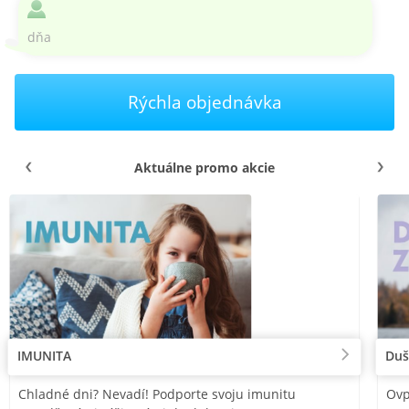
dňa
Rýchla objednávka
Aktuálne promo akcie
IMUNITA
Duš
Chladné dni? Nevadí! Podporte svoju imunitu
Ovp