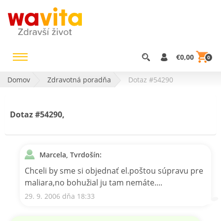
€0,00
0
Domov
Zdravotná poradňa
Dotaz #54290
Dotaz #54290,
Marcela, Tvrdošín:
Chceli by sme si objednať el.poštou súpravu pre
maliara,no bohužial ju tam nemáte....
29. 9. 2006 dňa 18:33