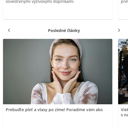
osvedčenými výživovými doplnkami.
pre
Posledné články
Prebuďte pleť a vlasy po zime! Poradíme vám ako
Vie
s n