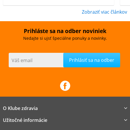
Zobraziť viac článkov
Prihláste sa na odber noviniek
Nedajte si ujsť špeciálne ponuky a novinky.
Váš email
O Klube zdravia
Užitočné informácie