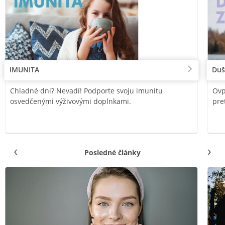
IMUNITA
Duš
Chladné dni? Nevadí! Podporte svoju imunitu
Ovp
osvedčenými výživovými doplnkami.
pre
Posledné články