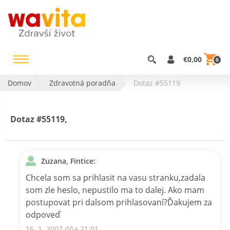
€0,00
0
Domov
Zdravotná poradňa
Dotaz #55119
Dotaz #55119,
Zuzana, Fintice:
Chcela som sa prihlasit na vasu stranku,zadala
som zle heslo, nepustilo ma to dalej. Ako mam
postupovat pri dalsom prihlasovaní?Ďakujem za
odpoveď
16. 1. 2007 dňa 21:01