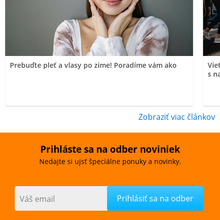
Prebuďte pleť a vlasy po zime! Poradíme vám ako
Vie
s n
Zobraziť viac článkov
Prihláste sa na odber noviniek
Nedajte si ujsť špeciálne ponuky a novinky.
Váš email