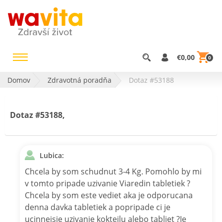
€0,00
0
Domov
Zdravotná poradňa
Dotaz #53188
Dotaz #53188,
Lubica:
Chcela by som schudnut 3-4 Kg. Pomohlo by mi
v tomto pripade uzivanie Viaredin tabletiek ?
Chcela by som este vediet aka je odporucana
denna davka tabletiek a popripade ci je
ucinnejsie uzivanie kokteilu alebo tabliet ?Je