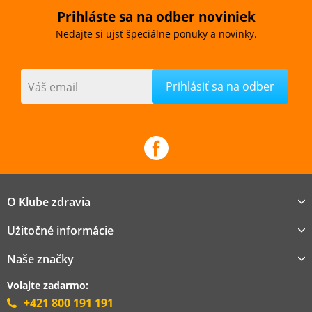
Prihláste sa na odber noviniek
Nedajte si ujsť špeciálne ponuky a novinky.
Váš email
O Klube zdravia
Užitočné informácie
Naše značky
Volajte zadarmo:
+421 800 191 191