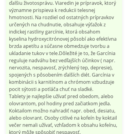
ďalšiu životosprávu. Viaredin je prípravok, ktorý
významne prispieva k redukcii telesnej
hmotnosti. Na rozdiel od ostatných prípravkov
určených na chudnutie, obsahuje výťažok z
indickej rastliny garcínie, ktorá obsahom
kyselina hydroxycitrónovej pôsobí ako efektívna
brzda apetítu a súčasne obmedzuje tvorbu a
ukladanie tukov v tele.Dôležité je to, že Garcínia
reguluje nadváhu bez vedľajších účinkov ( napr.
nervozita, nespavosť, zrýchlený tep, depresie),
spojených s pôsobením ďalších diét. Garcínia v
kombinácii s karnitínom a chrómom vzbudzuje
pocit sýtosti a potláča chuť na sladké.
Tablety je najlepšie užívať pred obedom, alebo
olovrantom, pol hodiny pred začiatkom jedla.
Koktailom možno nahradiť napr. obed, desiatu,
alebo olovrant. Osoby citlivé na kofeín by koktail
večer nemali užívať, vzhľadom k obsahu kofeínu,
ktorý môže spôsobiť nespavosť.