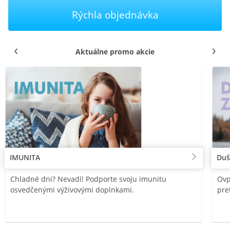
Rýchla objednávka
Aktuálne promo akcie
IMUNITA
Duš
Chladné dni? Nevadí! Podporte svoju imunitu
Ovp
osvedčenými výživovými doplnkami.
pre