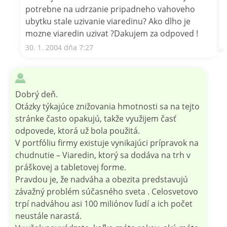
potrebne na udrzanie pripadneho vahoveho
ubytku stale uzivanie viaredinu? Ako dlho je
mozne viaredin uzivat ?Dakujem za odpoved !
30. 1. 2004 dňa 7:27
Dobrý deň.
Otázky týkajúce znižovania hmotnosti sa na tejto
stránke často opakujú, takže využijem časť
odpovede, ktorá už bola použitá.
V portfóliu firmy existuje vynikajúci prípravok na
chudnutie – Viaredin, ktorý sa dodáva na trh v
práškovej a tabletovej forme.
Pravdou je, že nadváha a obezita predstavujú
závažný problém súčasného sveta . Celosvetovo
trpí nadváhou asi 100 miliónov ľudí a ich počet
neustále narastá.