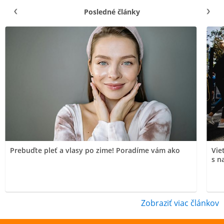
Posledné články
Prebuďte pleť a vlasy po zime! Poradíme vám ako
Vie
s n
Zobraziť viac článkov