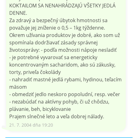
KOKTAILOM SA NENAHRÁDZAJÚ VŠETKY JEDLÁ
DENNE.
Za zdravý a bezpečný úbytok hmotnosti sa
považuje jej zníženie o 0,5 – 1kg týždenne.
Okrem užívania produktov je dobré, ako som už
spomínala dodržiavať zásady správnej
životosprávy: - podľa možnosti nápoje nesladiť
- je potrebné vyvarovať sa energeticky
koncentrovaným sacharidom, ako sú zákusky,
torty, priveľa čokolády
- nahradiť mastné jedlá rybami, hydinou, teľacím
mäsom
- obmedziť jedlo neskoro popoludní, resp. večer
- nezabúdať na aktívny pohyb, či už chôdzu,
plávanie, beh, bicyklovanie
Prajem slnečné leto a veľa dobrej nálady.
21. 7. 2004 dňa 19:20