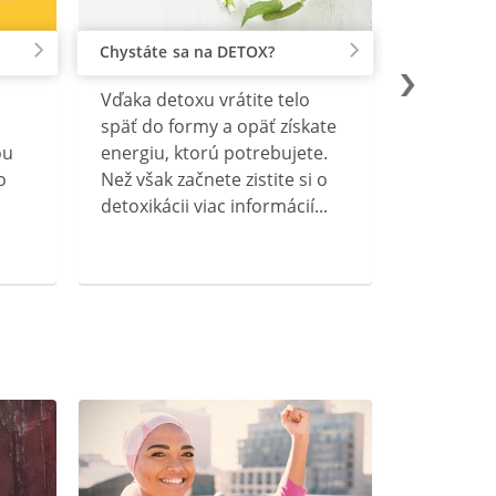
Chystáte sa na DETOX?
Vďaka detoxu vrátite telo
späť do formy a opäť získate
ou
energiu, ktorú potrebujete.
o
Než však začnete zistite si o
detoxikácii viac informácií...