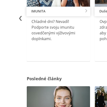
IMUNITA
Duše
lu
Chladné dni? Nevadí!
Ovp
rebný na
Podporte svoju imunitu
zdra
očného
osvedčenými výživovými
aby 
doplnkami.
poh
ravín
ovou
Posledné články
rgiu a
oenzýmu