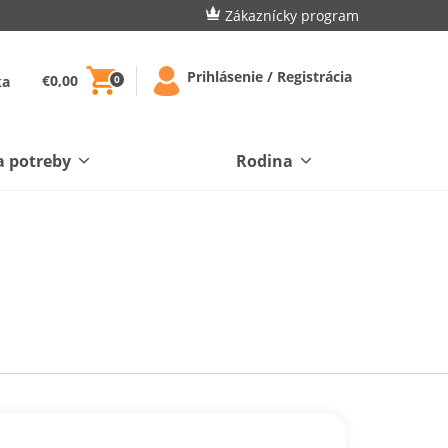
Zákaznícky program
Prihlásenie / Registrácia
€0,00
ka
0
a potreby
Rodina