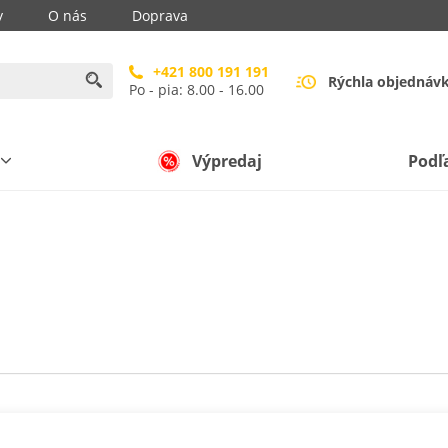
y
O nás
Doprava
+421 800 191 191
Rýchla objednáv
Po - pia: 8.00 - 16.00
Výpredaj
Podľ