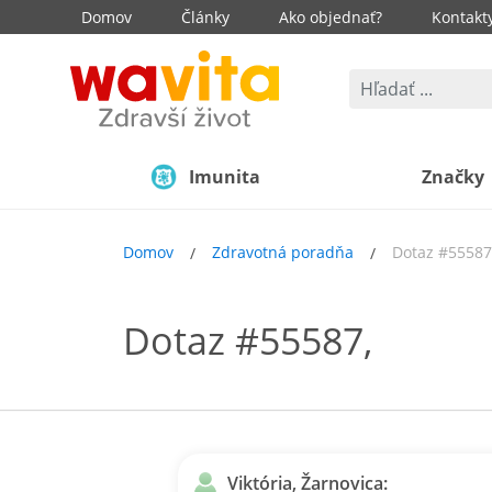
Domov
Články
Ako objednať?
Kontakt
Imunita
Značky
Domov
Zdravotná poradňa
Dotaz #55587
Dotaz #55587,
Viktória, Žarnovica: