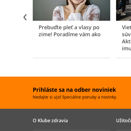
Prebuďte pleť a vlasy po
Vie
zime! Poradíme vám ako
súv
Akt
imu
Prihláste sa na odber noviniek
Nedajte si ujsť špeciálne ponuky a novinky.
O Klube zdravia
Užitoč