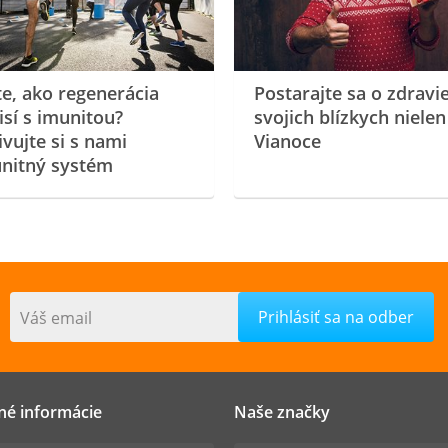
te, ako regenerácia
Postarajte sa o zdravi
isí s imunitou?
svojich blízkych nielen
ivujte si s nami
Vianoce
nitný systém
Váš email
né informácie
Naše značky