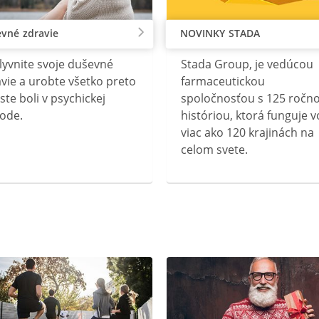
vné zdravie
NOVINKY STADA
lyvnite svoje duševné
Stada Group, je vedúcou
vie a urobte všetko preto
farmaceutickou
ste boli v psychickej
spoločnosťou s 125 ročn
ode.
históriou, ktorá funguje v
viac ako 120 krajinách na
celom svete.