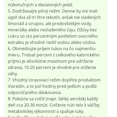
nízkotučných a desiatových jedál.
5. Dodržiavajte pitný režim. Denne by ste mali
vypiť dva až tri litre tekutín, avšak nie sladených
limonád a sirupov, ale predovšetkým vody,
minerálky alebo nesladeného čaju. Džúsy bez
cukru so sto percentným podielom ovocného
extraktu je vhodné riediť vodou alebo sódou.
6. Obmedzujte príjem tukov na čo najmenšiu
mieru. Tridsať percent z celkového kalorického
príjmu je absolútne maximum pre udržanie
zdravia, 10-20 percent je vhodné pre zníženie
váhy.
7. Vhodný stravovací režim doplňte produktom
Viaredin, a to pol hodiny pred jedlom a podľa
odporúčaného dávkovania.
8. Pokúste sa cvičiť (napr. ľahký aerobik) každý
deň cca 20-30 minút. Cvičenie núti telo k väčšej
metabolickej výkonnosti a spaľuje tuky.