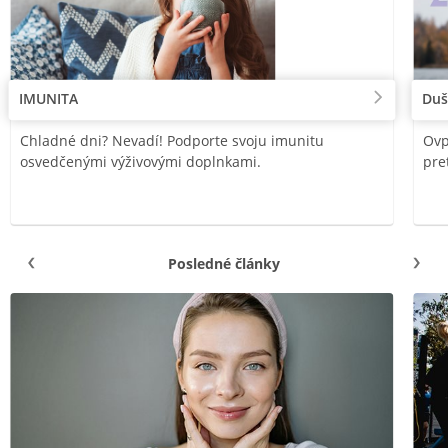
IMUNITA
Duš
Chladné dni? Nevadí! Podporte svoju imunitu
Ovp
osvedčenými výživovými doplnkami.
pre
Posledné články