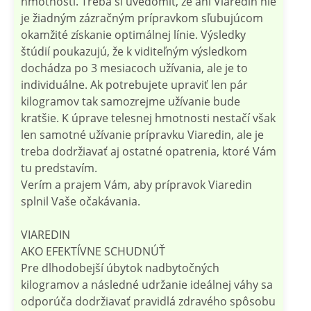
hmotnosti. Treba si uvedomiť, že ani Viaredin nie
je žiadným zázračným prípravkom sľubujúcom
okamžité získanie optimálnej línie. Výsledky
štúdií poukazujú, že k viditeľným výsledkom
dochádza po 3 mesiacoch užívania, ale je to
individuálne. Ak potrebujete upraviť len pár
kilogramov tak samozrejme užívanie bude
kratšie. K úprave telesnej hmotnosti nestačí však
len samotné užívanie prípravku Viaredin, ale je
treba dodržiavať aj ostatné opatrenia, ktoré Vám
tu predstavím.
Verím a prajem Vám, aby prípravok Viaredin
splnil Vaše očakávania.
VIAREDIN
AKO EFEKTÍVNE SCHUDNÚŤ
Pre dlhodobejší úbytok nadbytočných
kilogramov a následné udržanie ideálnej váhy sa
odporúča dodržiavať pravidlá zdravého spôsobu