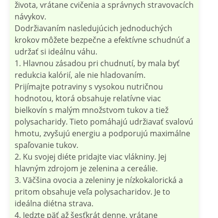
života, vrátane cvičenia a správnych stravovacích
návykov.
Dodržiavaním nasledujúcich jednoduchých
krokov môžete bezpečne a efektívne schudnúť a
udržať si ideálnu váhu.
1. Hlavnou zásadou pri chudnutí, by mala byť
redukcia kalórií, ale nie hladovaním.
Prijímajte potraviny s vysokou nutričnou
hodnotou, ktorá obsahuje relatívne viac
bielkovín s malým množstvom tukov a tiež
polysacharidy. Tieto pomáhajú udržiavať svalovú
hmotu, zvyšujú energiu a podporujú maximálne
spaľovanie tukov.
2. Ku svojej diéte pridajte viac vlákniny. Jej
hlavným zdrojom je zelenina a cereálie.
3. Väčšina ovocia a zeleniny je nízkokalorická a
pritom obsahuje veľa polysacharidov. Je to
ideálna diétna strava.
4. Jedzte päť až šesťkrát denne, vrátane