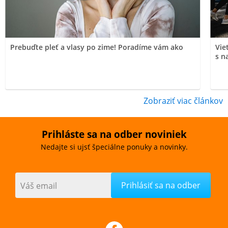
Prebuďte pleť a vlasy po zime! Poradíme vám ako
Vie
s n
Zobraziť viac článkov
Prihláste sa na odber noviniek
Nedajte si ujsť špeciálne ponuky a novinky.
Váš email