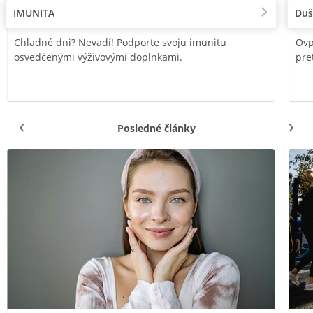
IMUNITA
Duš
Chladné dni? Nevadí! Podporte svoju imunitu
Ovp
osvedčenými výživovými doplnkami.
pre
Posledné články