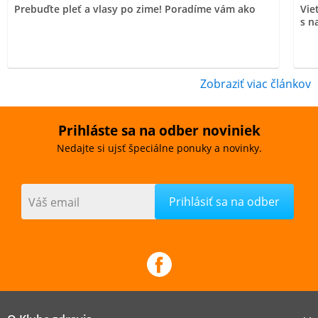
Prebuďte pleť a vlasy po zime! Poradíme vám ako
Vie
s n
Zobraziť viac článkov
Prihláste sa na odber noviniek
Nedajte si ujsť špeciálne ponuky a novinky.
Váš email