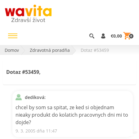
€0,00
0
Domov
Zdravotná poradňa
Dotaz #53459
Dotaz #53459,
dedíková:
chcel by som sa spitat, ze ked si objednam
nieaky produkt do kolatich pracovnych dni mi to
dojde?
9. 3. 2005 dňa 11:47