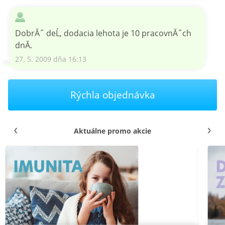
DobrĂ˝ deĹ, dodacia lehota je 10 pracovnĂ˝ch
dnĂ­.
27. 5. 2009 dňa 16:13
Rýchla objednávka
Aktuálne promo akcie