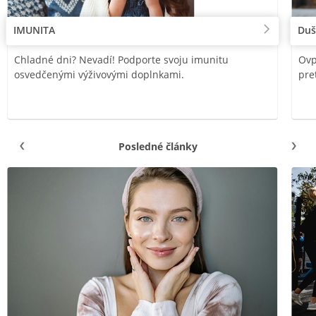
IMUNITA
Duš
Chladné dni? Nevadí! Podporte svoju imunitu
Ovp
osvedčenými výživovými doplnkami.
pre
Posledné články