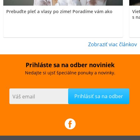
Prebuďte pleť a vlasy po zime! Poradíme vám ako
Vie
s n
Zobraziť viac článkov
Prihláste sa na odber noviniek
Nedajte si ujsť špeciálne ponuky a novinky.
Váš email