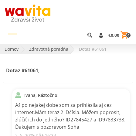
€0,00
0
Domov
Zdravotná poradňa
Dotaz #61061
Dotaz #61061,
Ivana, Ráztočno:
Až po nejakej dobe som sa prihlásila aj cez
internet.Mám teraz 2 IDčísla. Môžem poprosiť,
zlúčiť ich do jedného? ID27845427 a ID97833738.
Ďakujem s pozdravom Soňa
3. 5. 2009 dňa 16:23