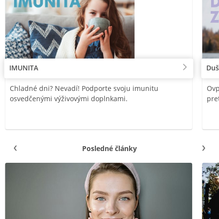
IMUNITA
Duš
Chladné dni? Nevadí! Podporte svoju imunitu
Ovp
osvedčenými výživovými doplnkami.
pre
Posledné články