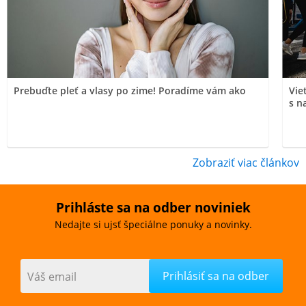
Prebuďte pleť a vlasy po zime! Poradíme vám ako
Vie
s n
Zobraziť viac článkov
Prihláste sa na odber noviniek
Nedajte si ujsť špeciálne ponuky a novinky.
Váš email