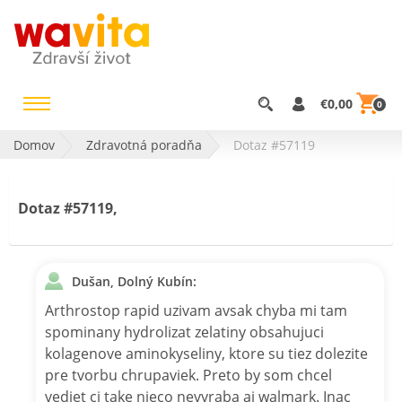
€0,00
0
Domov
Zdravotná poradňa
Dotaz #57119
Dotaz #57119,
Dušan, Dolný Kubín:
Arthrostop rapid uzivam avsak chyba mi tam
spominany hydrolizat zelatiny obsahujuci
kolagenove aminokyseliny, ktore su tiez dolezite
pre tvorbu chrupaviek. Preto by som chcel
vediet ci take nieco nevyraba aj walmark. Inac