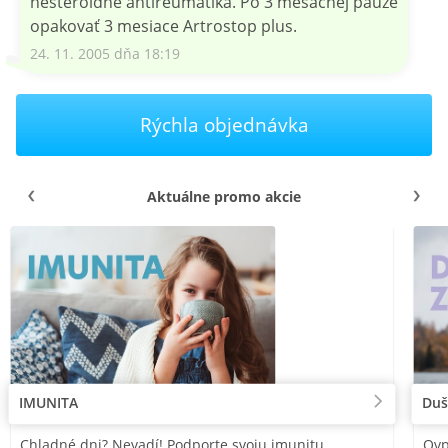
nesteroidné antireumatiká. Po 3 mesačnej pauze
opakovať 3 mesiace Artrostop plus.
24. 11. 2005 dňa 18:19
Rýchla objednávka
Aktuálne promo akcie
IMUNITA
Duš
Chladné dni? Nevadí! Podporte svoju imunitu
Ovp