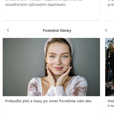
osvedčenými výživovými doplnkami.
pre
Posledné články
Prebuďte pleť a vlasy po zime! Poradíme vám ako
Vie
s n