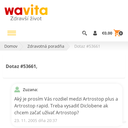
€0,00
0
Domov
Zdravotná poradňa
Dotaz #53661
Dotaz #53661,
Zuzana:
Aký je prosím Vás rozdiel medzi Artrostop plus a
Artrostop rapid. Treba vysadiť Diclobene ak
chcem začať užívať Artrostop?
23. 11. 2005 dňa 20:37