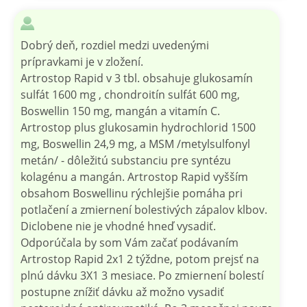
Dobrý deň, rozdiel medzi uvedenými
prípravkami je v zložení.
Artrostop Rapid v 3 tbl. obsahuje glukosamín
sulfát 1600 mg , chondroitín sulfát 600 mg,
Boswellin 150 mg, mangán a vitamín C.
Artrostop plus glukosamin hydrochlorid 1500
mg, Boswellin 24,9 mg, a MSM /metylsulfonyl
metán/ - dôležitú substanciu pre syntézu
kolagénu a mangán. Artrostop Rapid vyšším
obsahom Boswellinu rýchlejšie pomáha pri
potlačení a zmiernení bolestivých zápalov klbov.
Diclobene nie je vhodné hneď vysadiť.
Odporúčala by som Vám začať podávaním
Artrostop Rapid 2x1 2 týždne, potom prejsť na
plnú dávku 3X1 3 mesiace. Po zmiernení bolestí
postupne znížiť dávku až možno vysadiť